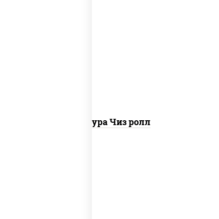
рис, нори, сыр сливочный, сухари
панировочные
Темпура Чиз ролл
рис, нори, огурцы свежие, краб снежный,
икра "масаго", соус "хот" (майонез
кетчуп табаско чеснок масаго)