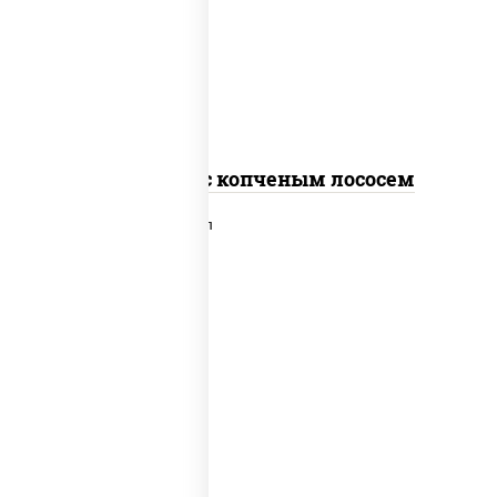
рис, нори, соус "спайс" (майонез соус
чили соус шрирача), лосось копченый
Спайс ролл с копченым лососем
рис, нори, сыр сливочный, лосось
слабосоленый, икра "масаго", сухари
панировочные