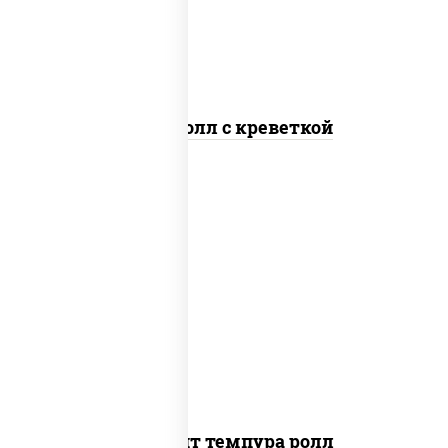
Спайс ролл с креветкой
рис, нори, угорь копченый, икра
"масаго", сыр сливочный, огурцы свежие,
сухари панировочные
Динамит темпура ролл