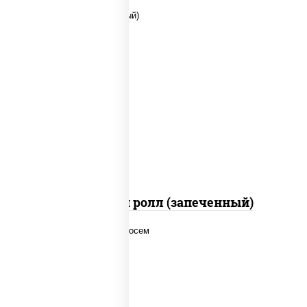
рис, нори, сыр сливочный, помидоры,
куриная грудка с паприкой, соус "спайс"
(майонез соус чили соус шрирача)
Чили чикен ролл (запеченный)