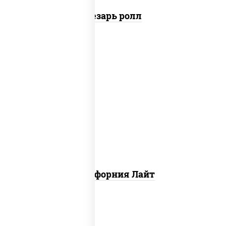
Цезарь ролл
рис, нори, майонез, краб снежный,
огурцы свежие, икра "масаго"
Калифорния Лайт