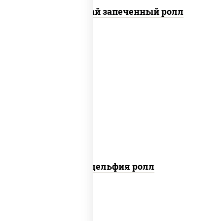
Кунсей фурай запеченный ролл
new
рис, нори, сыр сливочный, авокадо,
лосось слабосоленый
Филадельфия ролл