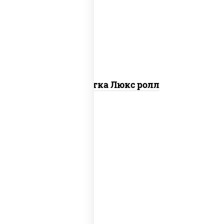
креветки, рис, нори, майонез, икра
"масаго", кляр, сухари панировочные,
кунжут
Креветка Люкс ролл
соус "цезарь" (масло растительное
загустители сахар яйца чеснок специи
перец черный консерванты), сыр
"пармезан", рис, нори, салат "айсберг",
помидоры, куриная грудка с паприкой,
сухари панировочные