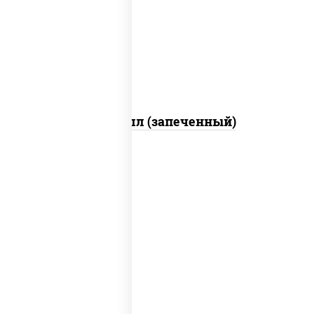
свежие, креветки, лосось слабосоленый,
соус "унаги", соус "спайс" (майонез соус
чили соус шрирача), икра "масаго"
Ойси ролл (запеченный)
рис, нори, креветки