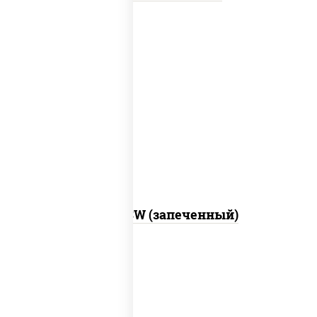
рис, нори, сыр сливочный, краб снежный,
соус "яки" (майонез чеснок масаго
лосось слабосолёный), соус "унаги"
Город PSW (запеченный)