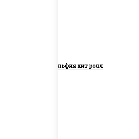
рис, нори, сыр сливочный, огурцы
свежие, омлет, лосось слабосоленый
Филадельфия хит ролл
соус "унаги", рис, нори, сыр сливочный,
огурцы свежие, лосось слабосоленый,
угорь копченый, кунжут