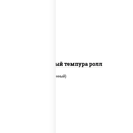
рис, нори, лосось слабосоленый, огурцы
свежие, сыр сливочный, сухари
панировочные
Сливочный темпура ролл
рис, нори, огурцы свежие, креветки,
угорь копченый, икра "масаго", соус
"хот" (майонез кетчуп табаско чеснок
масаго)