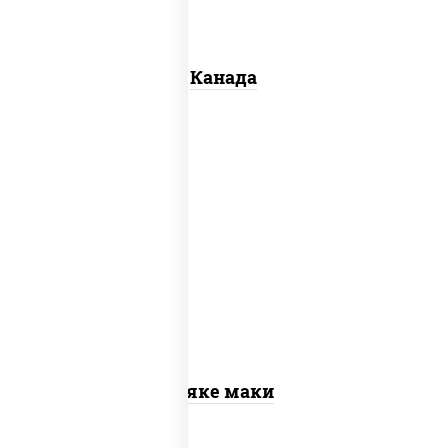
Канада
рис, нори, лосось слабосоленый
Сяке маки