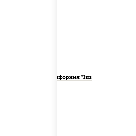
рис, нори, сыр сливочный, икра "масаго"
Калифорния Чиз
рис, нори, сыр сливочный, бекон, куриная
грудка с паприкой, сыр "пармезан", соус
"цезарь" (масло растительное
загустители сахар яйца чеснок специи