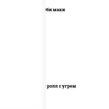
Эби маки
рис, нори, соус "спайс" (майонез соус
чили соус шрирача), угорь копченый
Спайс ролл с угрем