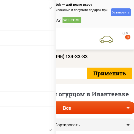
PizzaSushiWok — дай волю вкусу
Скачайте приложение и получите подарок при
Установить
заказе
по промокоду:
WELCOME
0
руб
0
+7 (495) 134-33-33
Роллы с рыбой и огурцом в Ивантеевке
Все
Сортировать