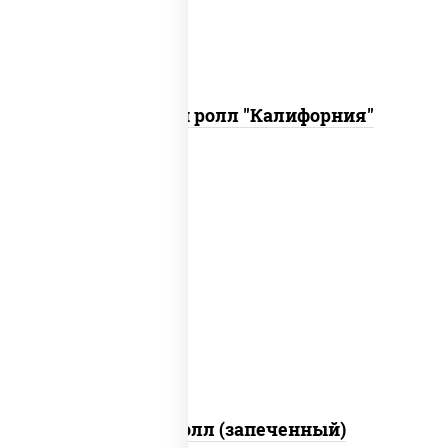
Запеченный ролл "Калифорния"
рис, нори, сыр сливочный, огурцы
свежие, куриная грудка с паприкой,
бекон, соус "унаги", кунжут
Бостон ролл (запеченный)