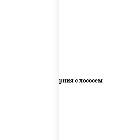
рис, нори, майонез, авокадо, огурцы
свежие, лосось слабосоленый, икра
"масаго"
Калифорния с лососем
рис, нори, сыр сливочный, огурцы
свежие, лосось слабосоленый