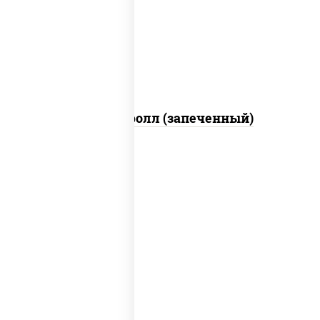
свежие, икра "масаго", соус "яки"
(майонез чеснок масаго лосось
слабосолёный), соус "унаги"
Сальмон ролл (запеченный)
соус "цезарь" (масло растительное
загустители сахар яйца чеснок специи
перец черный консерванты), сыр
"пармезан", рис, нори, куриная грудка с
паприкой, салат "айсберг", кунжут