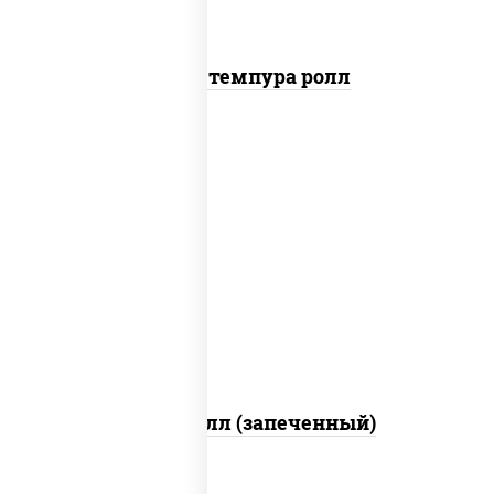
Бекон темпура ролл
рис, нори, сыр сливочный, салат
"айсберг", куриная грудка с паприкой,
лук фри, сыр "пармезан", соус "цезарь"
(масло растительное загустители
сахар яйца чеснок специи перец черный
консерванты)
Хотто ролл (запеченный)