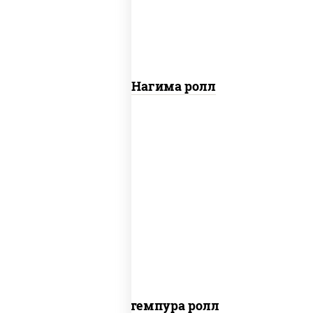
Сяке Нагима ролл
нори, краб снежный, сыр сливочный,
икра "масаго", омлет, угорь копченый,
сухари панировочные, соус "унаги"
Кани темпура ролл