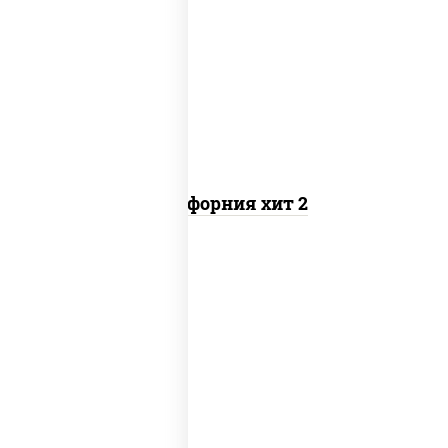
рис, нори, майонез, авокадо, краб
снежный, икра "масаго"
Калифорния хит 2
рис, нори, бекон, соус "техасский
барбекю", сыр сливочный, огурцы
свежие, сухари панировочные