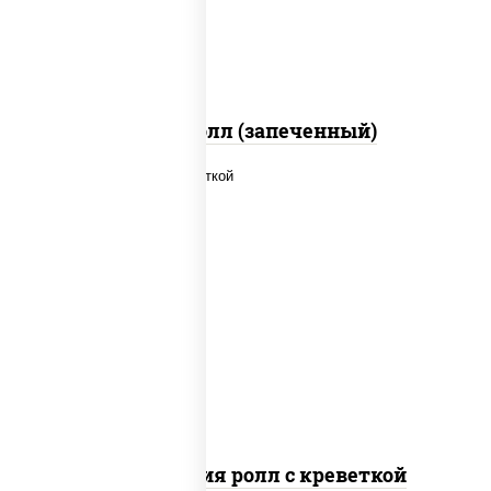
перец черный консерванты)
Митто ролл (запеченный)
рис, нори, огурцы свежие, салат
"айсберг", сыр сливочный, креветки,
соус "унаги"
Филадельфия ролл с креветкой