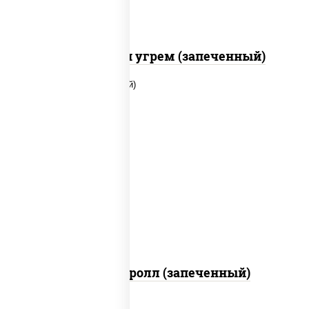
С креветкой и угрем (запеченный)
рис, нори, огурцы свежие, помидоры,
куриная грудка с паприкой, соус "шеф"
(майонез соус соевый зелень чеснок)
Тори Маки ролл (запеченный)