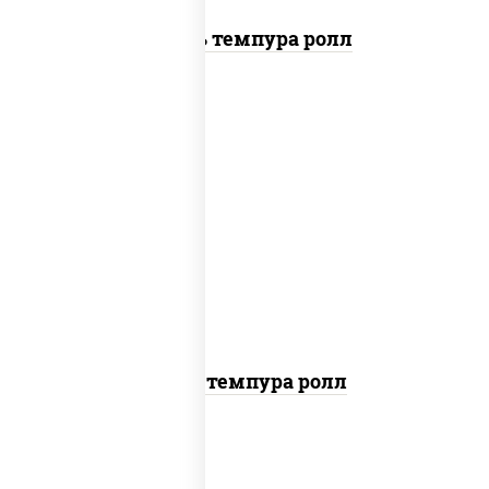
Цезарь темпура ролл
рис, нори, тунец, омлет, соус "спайс"
(майонез соус чили соус шрирача), сухари
панировочные
Тунец темпура ролл