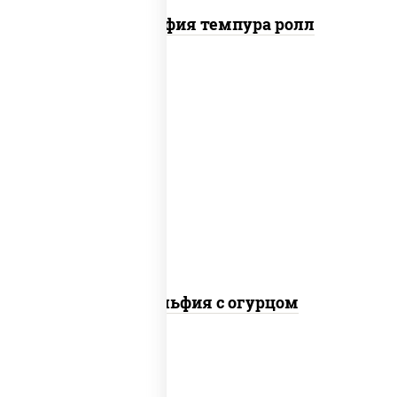
Филадельфия темпура ролл
рис, нори, сыр сливочный, огурцы
свежие, лосось слабосоленый
Филадельфия с огурцом