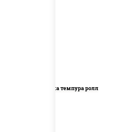
рис, нори, креветки, сыр сливочный,
салат "айсберг", сухари панировочные
Креветка темпура ролл
рис, нори, сыр сливочный, огурцы