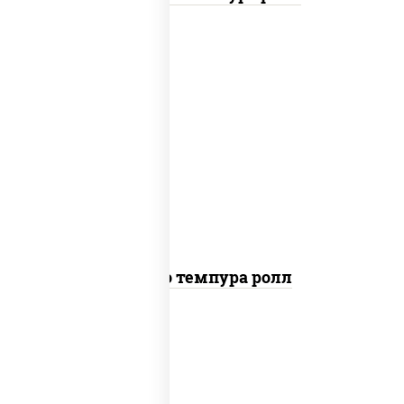
рис, нори, тунец, сыр сливочный, огурцы
свежие, соус "спайс" (майонез соус чили
соус шрирача), сухари панировочные
Бонито темпура ролл
рис, нори, сыр сливочный, огурцы