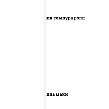
Калифорния темпура ролл
пост
рис, нори, огурцы свежие, кунжут
Каппа маки