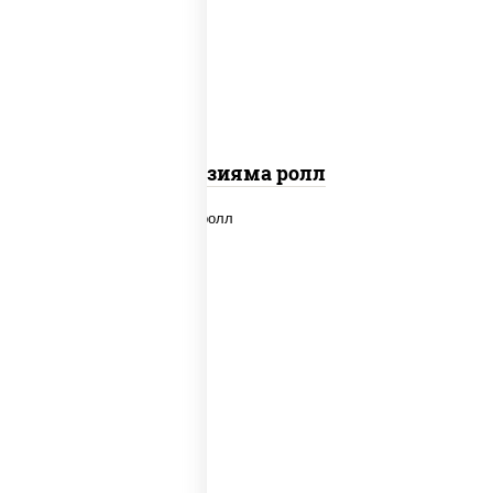
"вулкан" (креветки отварные; краб
снежный; майонез; чеснок; икра масаго)
Фудзияма ролл
new
рис, нори, лосось копченый, сыр
сливочный, огурцы свежие, соус "вулкан"
(креветки отварные; краб снежный;
майонез; чеснок; икра масаго), кунжут