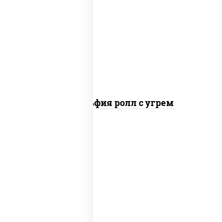
рис, нори, сыр сливочный, угорь
копченый, соус "унаги", кунжут
Филадельфия ролл с угрем
рис, нори, икра "масаго", майонез, краб
снежный, огурцы свежие, авокадо,
сухари панировочные