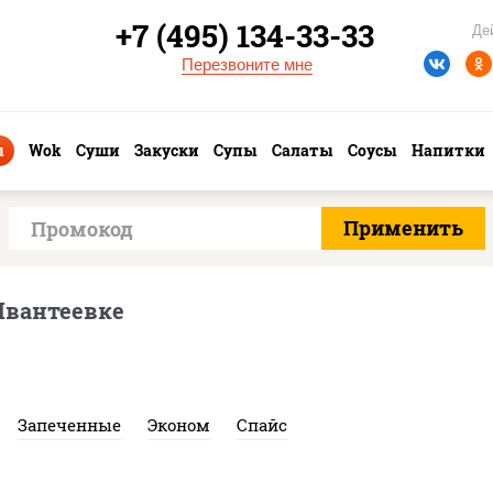
+7 (495) 134-33-33
Де
Перезвоните мне
ы
Wok
Суши
Закуски
Супы
Салаты
Соусы
Напитки
Ивантеевке
Запеченные
Эконом
Спайс