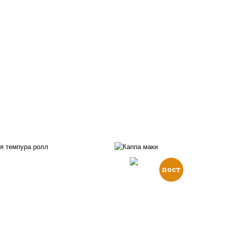
пост
, нори, икра "масаго",
йонез, краб снежный,
рис, нори, огурцы све
урцы свежие, авокадо,
кунжут
ухари панировочные