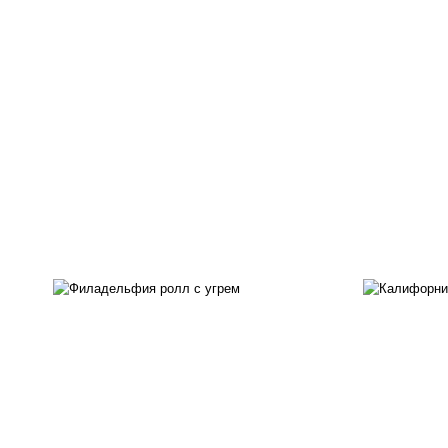
рис
рис, нори, сыр сливочный,
ма
угорь копченый, соус
ог
"унаги", кунжут
с