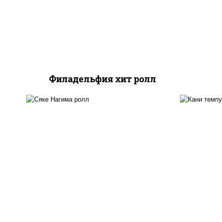
слив
огурцы свежие, омлет,
лосо
лосось слабосоленый
Филадельфия хит ролл
но
рис, нори, сыр сливочный,
сли
огурцы свежие, лосось
ом
слабосоленый
сух