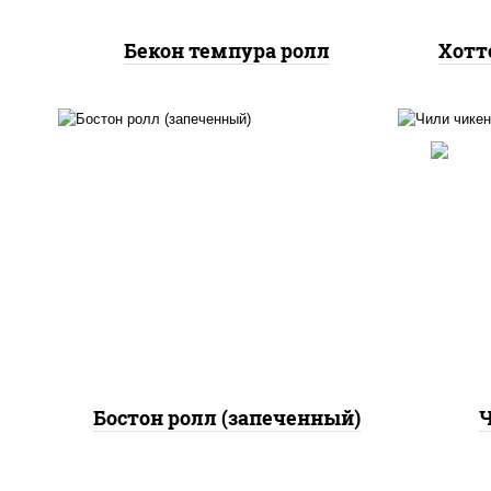
Бекон темпура ролл
Хотт
рис
рис, нори, сыр сливочный,
поми
огурцы свежие, куриная
па
грудка с паприкой, бекон,
(м
соус "унаги", кунжут
Бостон ролл (запеченный)
Ч