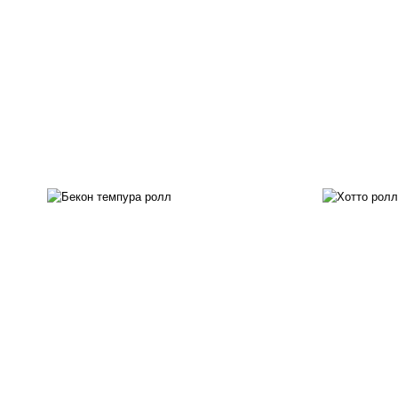
рис
сал
груд
рис, нори, бекон, соус
с
"техасский барбекю", сыр
сливочный, огурцы свежие,
сухари панировочные
за
ч
ч