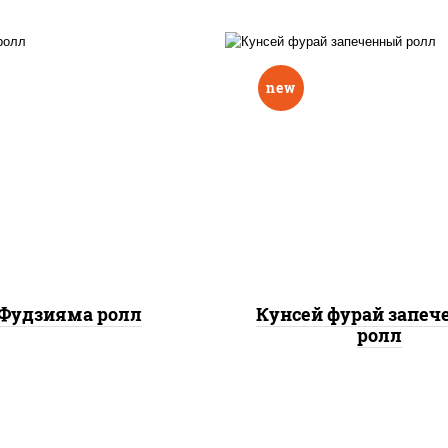
new
ис, нори, омлет, сыр
рис, нори, лосось копч
очный, огурцы свежие,
сыр сливочный, огу
 "масаго", соус "вулкан"
свежие, соус "вулка
еветки отварные; краб
(креветки отварные; 
жный; майонез; чеснок;
снежный; майонез; чес
икра масаго)
икра масаго), кунж
Фудзияма ролл
Кунсей фурай запе
ролл