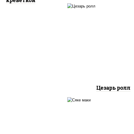
креветкой
соус "цезарь" (мас
растительное
загустители сахар я
чеснок специи пер
черный консерванты),
"пармезан", рис, нор
куриная грудка с папр
салат "айсберг", ку
Цезарь ролл
 "унаги", рис, нори, сыр