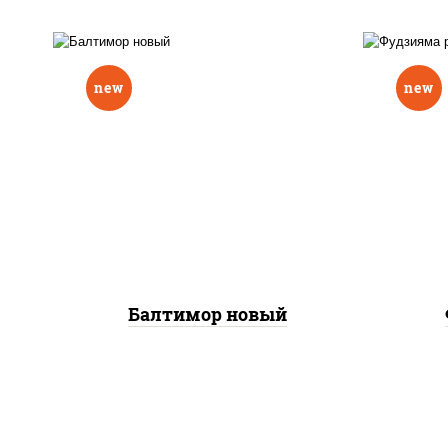
new
new
р
нори, рис, соус "вулкан"
слив
(креветки отварные; краб
икра
снежный; майонез; чеснок;
(кр
икра масаго), авокадо
сне
Балтимор новый