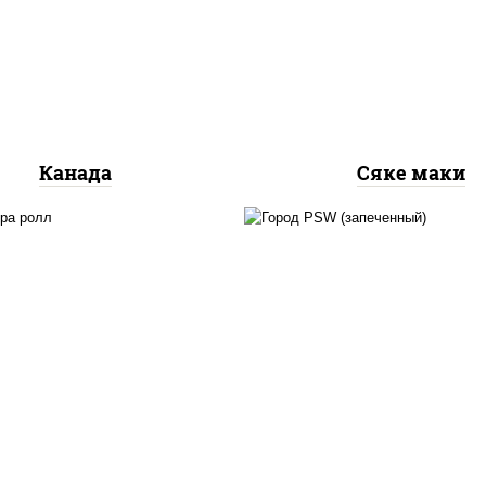
очный, огурцы свежие,
рис, нори, лосось
сь слабосоленый, угорь
слабосоленый
копченый, кунжут
Канада
Сяке маки
ри, краб снежный, сыр
рис, нори, сыр сливоч
вочный, икра "масаго",
краб снежный, соус "
лет, угорь копченый,
(майонез чеснок мас
ари панировочные, соус
лосось слабосолёный),
"унаги"
"унаги"