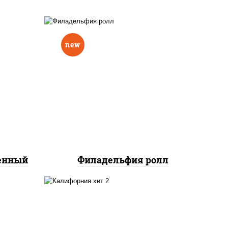
new
еный,
рцы
рис, нори, сыр сливочный,
н"
авокадо, лосось
краб
слабосоленый
нок;
ут
ченный
Филадельфия ролл