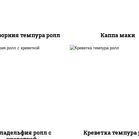
орния темпура ролл
Каппа маки
, нори, огурцы свежие,
рис, нори, креветки,
алат "айсберг", сыр
сливочный, салат
вочный, креветки, соус
"айсберг", сухари
"унаги"
панировочные
ладельфия ролл с
Креветка темпура 