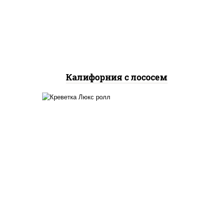
огурцы свежие, лосось
слабосоленый, икра
"масаго"
Калифорния с лососем
ный,
креветки, рис, нори,
яки"
майонез, икра "масаго",
аго
кляр, сухари панировочные,
 соус
кунжут