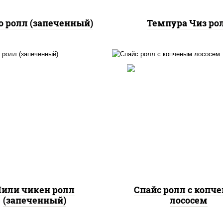
о ролл (запеченный)
Темпура Чиз ро
, нори, сыр сливочный,
доры, куриная грудка с
рис, нори, соус "спа
прикой, соус "спайс"
(майонез соус чили с
айонез соус чили соус
шрирача), лосось коп
шрирача)
или чикен ролл
Спайс ролл с копч
(запеченный)
лососем