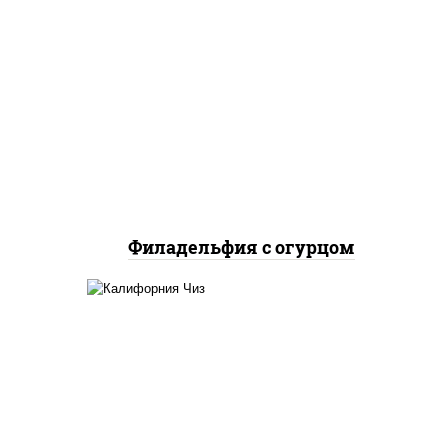
рис, нори, сыр сливочный,
огурцы свежие, лосось
слабосоленый
Филадельфия с огурцом
жие,
рис, нори, сыр сливочный,
икра "масаго"