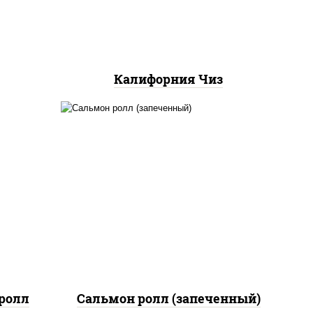
Калифорния Чиз
рис, нори, сыр сливочный,
 сыр
огурцы свежие, икра
"масаго", соус "яки"
(майонез чеснок масаго
лосось слабосолёный), соус
"унаги"
ролл
Сальмон ролл (запеченный)