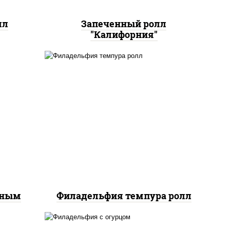
лл
Запеченный ролл
"Калифорния"
рис, нори, сыр сливочный,
йс"
лосось слабосоленый, икра
оус
"масаго", сухари
ченый
панировочные
еным
Филадельфия темпура ролл