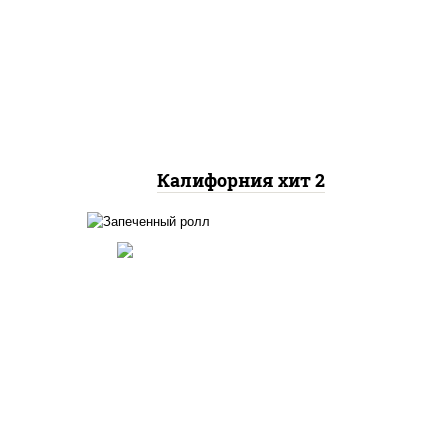
рис, нори, майонез, авокадо,
краб снежный, икра
"масаго"
Калифорния хит 2
рис, нори, огурцы свежие,
краб снежный, икра
ный,
"масаго", соус "хот"
ые
(майонез кетчуп табаско
чеснок масаго)