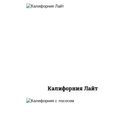
ло
йца
рис, нори, майонез, краб
ец
снежный, огурцы свежие,
 сыр
икра "масаго"
и,
икой,
нжут
Калифорния Лайт
рис, нори, майонез, авокадо,