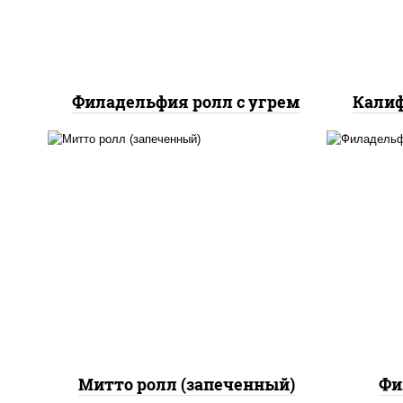
Филадельфия ролл с угрем
Калиф
рис, нори, сыр сливочный,
бекон, куриная грудка с
паприкой, сыр "пармезан",
рис
соус "цезарь" (масло
с
растительное
сли
загустители сахар яйца
чеснок специи перец
черный консерванты)
Митто ролл (запеченный)
Фи