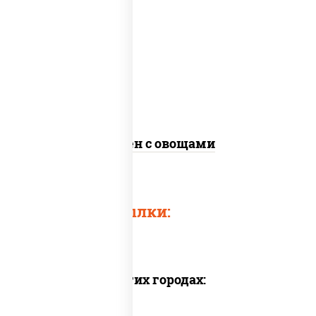
масло растительное, морковь, лук
репчатый, перец болгарский, кабачки,
соус "чесночный", лапша яичная, кунжут
Сомен с овощами
Быстрые ссылки:
Доставка в других городах: