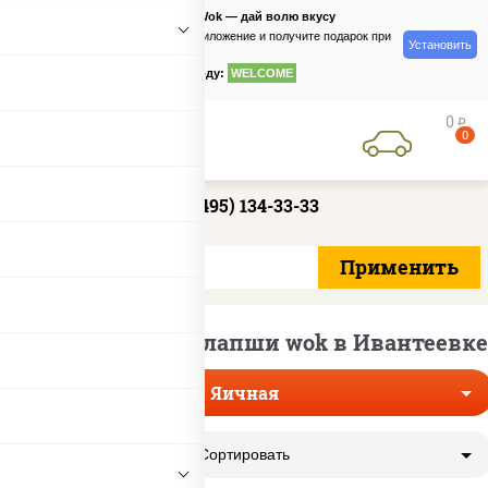
PizzaSushiWok — дай волю вкусу
Скачайте приложение и получите подарок при
Установить
заказе
по промокоду:
WELCOME
0
руб
0
+7 (495) 134-33-33
Доставка яичной лапши wok в Ивантеевке
Яичная
Сортировать