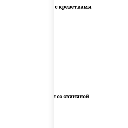
Сомен с креветками
масло растительное, свинина, морковь,
лук репчатый, перец болгарский,
кабачки, соус "чесночный", лапша яичная
Сомен со свининой