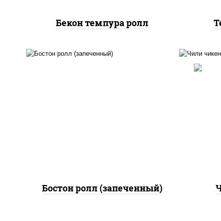
Бекон темпура ролл
Т
рис
рис, нори, сыр сливочный,
поми
огурцы свежие, куриная
па
грудка с паприкой, бекон,
(м
соус "унаги", кунжут
Бостон ролл (запеченный)
Ч