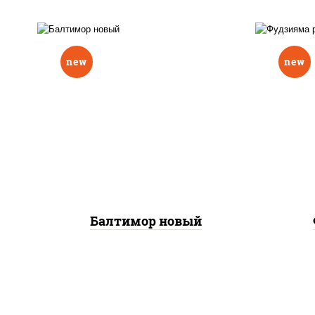
new
new
р
нори, рис, соус "вулкан"
слив
(креветки отварные; краб
икра
снежный; майонез; чеснок;
(кр
икра масаго), авокадо
сне
Балтимор новый