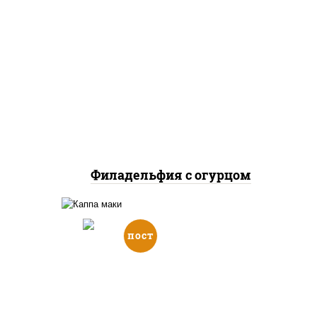
рис, нори, сыр сливочный,
огурцы свежие, лосось
слабосоленый
Филадельфия с огурцом
пост
го",
ый,
рис, нори, огурцы свежие,
адо,
кунжут
ые