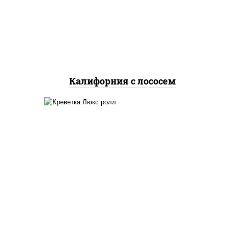
огурцы свежие, лосось
слабосоленый, икра
"масаго"
Калифорния с лососем
 сыр
креветки, рис, нори,
го",
майонез, икра "масаго",
ый,
кляр, сухари панировочные,
 соус
кунжут