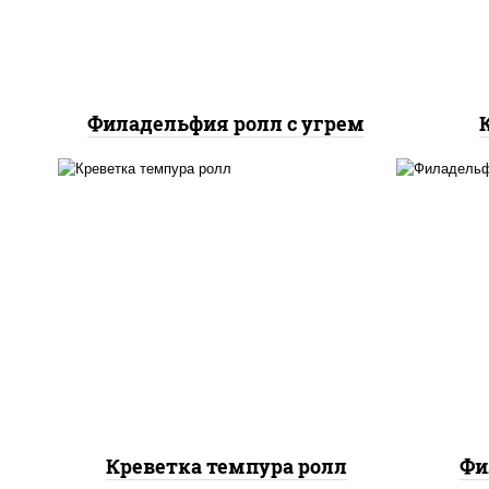
Филадельфия ролл с угрем
рис, нори, креветки, сыр
рис
сливочный, салат
с
"айсберг", сухари
сли
панировочные
Креветка темпура ролл
Фи