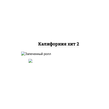
рис, нори, майонез, авокадо,
краб снежный, икра
"масаго"
Калифорния хит 2
ный,
иная
 фри,
рис, нори, огурцы свежие,
ус
краб снежный, икра
"масаго", соус "хот"
(майонез кетчуп табаско
йца
чеснок масаго)
ец
ы)