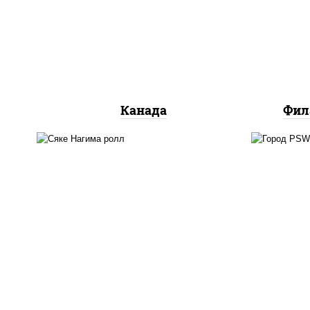
сливочный, огурцы свежие,
ог
лосось слабосоленый, угорь
л
копченый, кунжут
Канада
Фил
рис
рис, нори, сыр сливочный,
кра
огурцы свежие, лосось
(м
слабосоленый
лосо