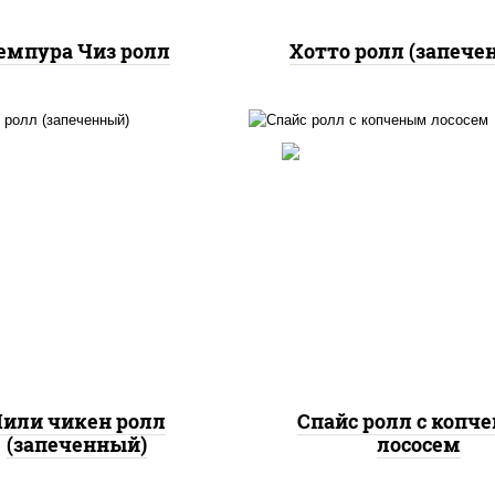
емпура Чиз ролл
Хотто ролл (запече
, нори, сыр сливочный,
доры, куриная грудка с
рис, нори, соус "спа
прикой, соус "спайс"
(майонез соус чили с
айонез соус чили соус
шрирача), лосось коп
шрирача)
или чикен ролл
Спайс ролл с копч
(запеченный)
лососем