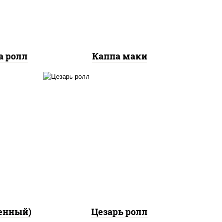
а ролл
Каппа маки
соус "цезарь" (масло
ный,
растительное
ра
загустители сахар яйца
"
чеснок специи перец
аго
черный консерванты), сыр
 соус
"пармезан", рис, нори,
куриная грудка с паприкой,
салат "айсберг", кунжут
енный)
Цезарь ролл