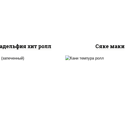
рис, нори, лосось
урцы свежие, омлет,
слабосоленый
осось слабосоленый
адельфия хит ролл
Сяке маки
, нори, сыр сливочный,
нори, краб снежный,
б снежный, соус "яки"
сливочный, икра "маса
айонез чеснок масаго
омлет, угорь копчен
сь слабосолёный), соус
сухари панировочные,
"унаги"
"унаги"