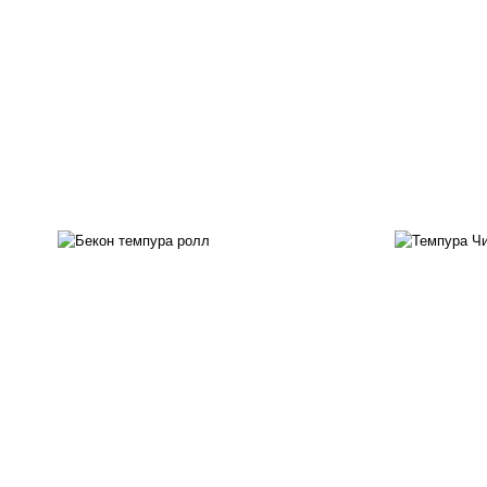
рис, нори, бекон, соус
"техасский барбекю", сыр
рис
сливочный, огурцы свежие,
с
сухари панировочные