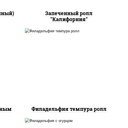
нный)
Запеченный ролл
"Калифорния"
рис, нори, сыр сливочный,
йс"
лосось слабосоленый, икра
оус
"масаго", сухари
ченый
панировочные
еным
Филадельфия темпура ролл