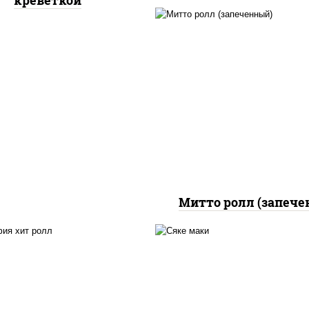
креветкой
рис, нори, сыр сливоч
бекон, куриная грудк
паприкой, сыр "пармез
соус "цезарь" (мас
растительное
загустители сахар я
чеснок специи пер
черный консервант
Митто ролл (запече
, нори, сыр сливочный,