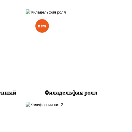
new
еный,
рцы
рис, нори, сыр сливочный,
н"
авокадо, лосось
краб
слабосоленый
нок;
ут
ченный
Филадельфия ролл