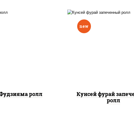
new
ис, нори, омлет, сыр
рис, нори, лосось копч
очный, огурцы свежие,
сыр сливочный, огу
 "масаго", соус "вулкан"
свежие, соус "вулка
еветки отварные; краб
(креветки отварные; 
жный; майонез; чеснок;
снежный; майонез; чес
икра масаго)
икра масаго), кунж
Фудзияма ролл
Кунсей фурай запе
ролл