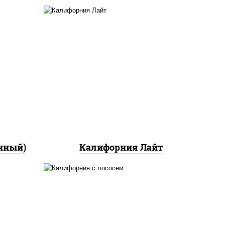
ный,
а с
ан",
рис, нори, майонез, краб
ло
снежный, огурцы свежие,
икра "масаго"
йца
ец
ы)
нный)
Калифорния Лайт
рис, нори, майонез, авокадо,