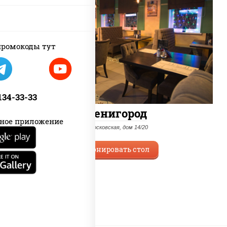
ромокоды тут
 134-33-33
Звенигород
ное приложение
ул. Московская, дом 14/20
Забронировать стол