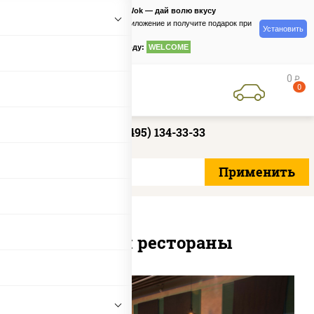
PizzaSushiWok — дай волю вкусу
Скачайте приложение и получите подарок при
Установить
заказе
по промокоду:
WELCOME
0
руб
0
+7 (495) 134-33-33
Наши рестораны