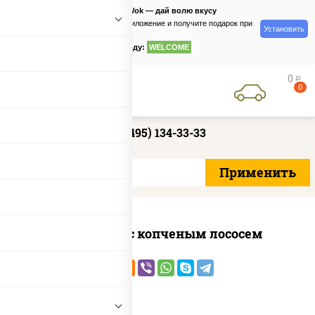
PizzaSushiWok — дай волю вкусу
Скачайте приложение и получите подарок при
Установить
заказе
по промокоду:
WELCOME
0
руб
0
+7 (495) 134-33-33
Спайс ролл с копченым лососем