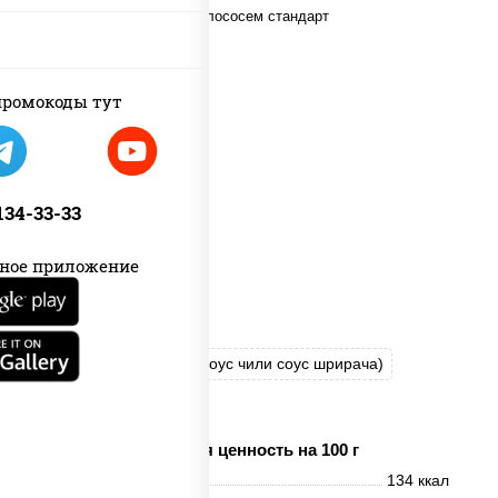
ромокоды тут
 134-33-33
ное приложение
рис
нори
соус "Спайс" (майонез соус чили соус шрирача)
лосось копченый
Пищевая ценность на 100 г
Энерг. ценность
134 ккал