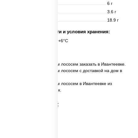
Белки
6 г
Жиры
3.6 г
Углеводы
18.9 г
Срок годности и условия хранения:
6 часов при t° от +2°C до +6°C
6 шт.
✅ Спайс ролл с копченым лососем заказать в Ивантеевке.
✅ Спайс ролл с копченым лососем с доставкой на дом в
Ивантеевке.
✅ Спайс ролл с копченым лососем в Ивантеевке из
ресторана ПиццаСушиВок.
Категории товара: