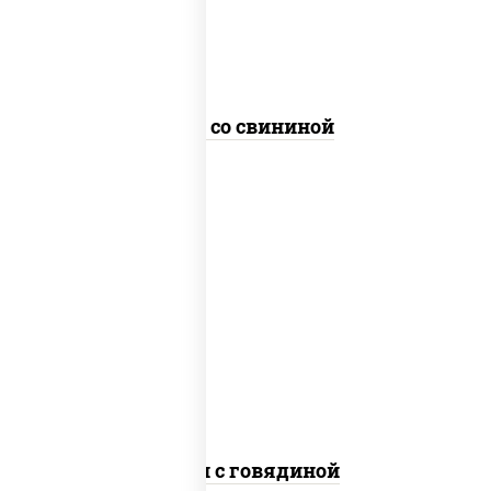
Удон со свининой
масло растительное, говядина,
морковь, лук репчатый, перец
болгарский, рис, соус "чесночный",
кунжут
Тяхан с говядиной