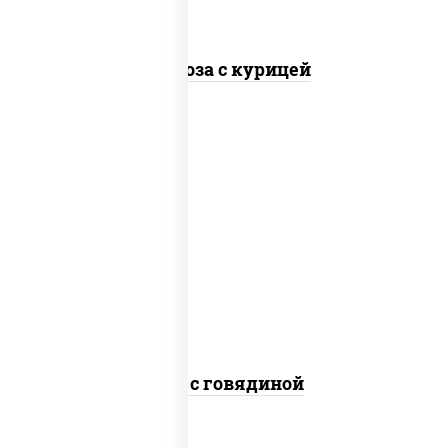
Фунчоза с курицей
масло растительное, говядина,
морковь, лук репчатый, перец
болгарский, кабачки, соус "чесночный",
лапша гречневая
Соба с говядиной