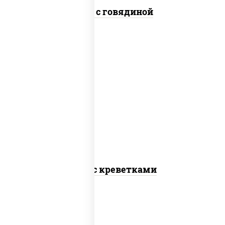
Удон с говядиной
масло растительное, креветки,
морковь, лук репчатый, перец
болгарский, кабачки, соус "чесночный",
лапша пшеничная
Удон с креветками