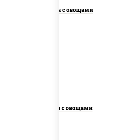
Удон с овощами
пост
масло растительное, морковь, лук
репчатый, перец болгарский, кабачки,
соус "чесночный", лапша гречневая,
кунжут
Соба с овощами