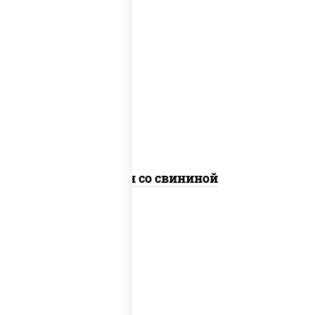
масло растительное, свинина, морковь,
лук репчатый, перец болгарский, рис,
соус "чесночный", кунжут
Тяхан со свининой
масло растительное, свинина, морковь,
лук репчатый, перец болгарский,
кабачки, соус "чесночный", лапша