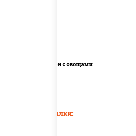
масло растительное, морковь, лук
репчатый, перец болгарский, кабачки,
соус "чесночный", лапша яичная, кунжут
Сомен с овощами
Быстрые ссылки: