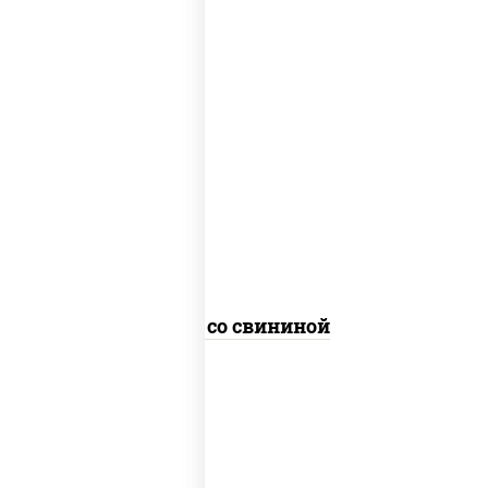
масло растительное, свинина, морковь,
лук репчатый, перец болгарский,
кабачки, соус "чесночный", лапша
гречневая
Соба со свининой
пост
масло растительное, морковь, лук