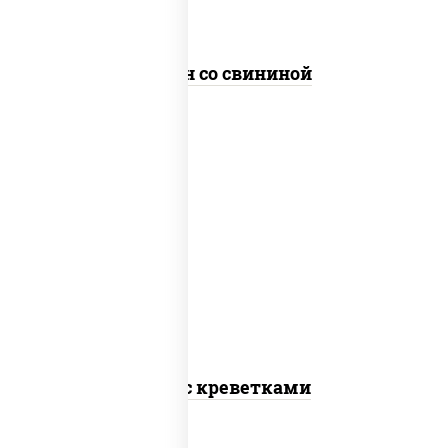
Сомен со свининой
масло растительное, креветки,
морковь, лук репчатый, перец
болгарский, кабачки, соус "чесночный",
лапша гречневая
Соба с креветками