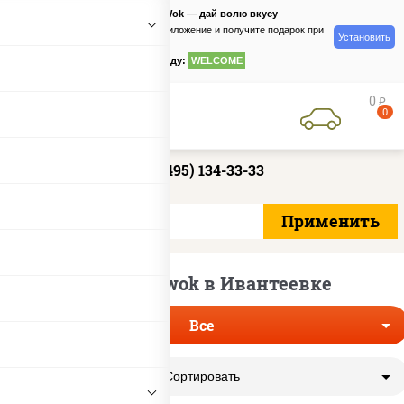
PizzaSushiWok — дай волю вкусу
Скачайте приложение и получите подарок при
Установить
заказе
по промокоду:
WELCOME
0
руб
0
+7 (495) 134-33-33
Доставка wok в Ивантеевке
Все
Сортировать