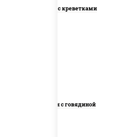
Тяхан с креветками
масло растительное, говядина,
морковь, лук репчатый, перец
болгарский, кабачки, соус "чесночный",
лапша яичная
Сомен с говядиной