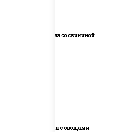
стеклянная
Фунчоза со свининой
пост
масло растительное, морковь, лук
репчатый, перец болгарский, рис, соус
"чесночный", кунжут
Тяхан с овощами