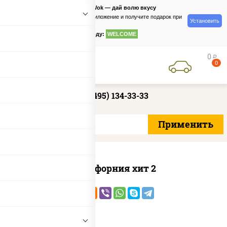
PizzaSushiWok — дай волю вкусу
Скачайте приложение и получите подарок при
Установить
заказе
по промокоду:
WELCOME
0
руб
0
+7 (495) 134-33-33
Калифорния хит 2