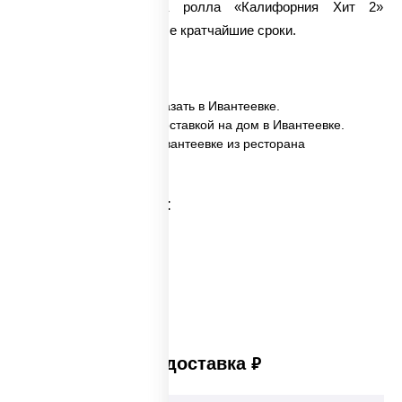
Вас время. Доставка ролла «Калифорния Хит 2»
осуществляется в самые кратчайшие сроки.
✅ Калифорния хит 2 заказать в Ивантеевке.
✅ Калифорния хит 2 с доставкой на дом в Ивантеевке.
✅ Калифорния хит 2 в Ивантеевке из ресторана
ПиццаСушиВок.
Категории товара:
Платная доставка
руб