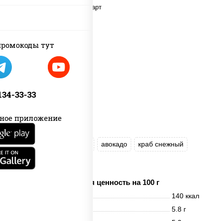
ромокоды тут
 134-33-33
ное приложение
рис
нори
майонез
авокадо
краб снежный
икра "Масаго"
Пищевая ценность на 100 г
Энерг. ценность
140 ккал
Белки
5.8 г