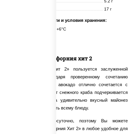
Жиры
5.2 г
Углеводы
17 г
Срок годности и условия хранения:
6 часов при t° от +2°C до +6°C
6 шт.
Калифорния хит 2
Ролл «Калифорния Хит 2» пользуется заслуженной
популярностью благодаря проверенному сочетанию
продуктов. Хрустящий авокадо отлично сочетается с
икрой «Масаго», аромат снежного краба подчеркивается
рассыпчатым рисом, а удивительно вкусный майонез
придает особую сочность всему блюду.
Мы работаем круглосуточно, поэтому Вы можете
заказать ролл «Калифорния Хит 2» в любое удобное для