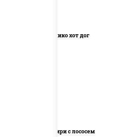
панировочные
Канико хот дог
рис, сыр сливочный, огурцы свежие,
лосось слабосоленый, водоросли нори
Онигири с лососем