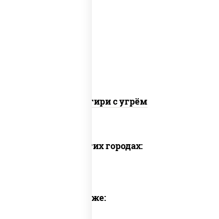
рис, огурцы свежие, угорь копченый,
соус "унаги", кунжут, водоросли нори
Онигири с угрём
Доставка в других городах:
Предлагаем также: