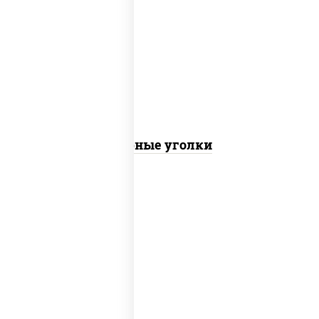
соус "шеф" (майонез соус соевый зелень
чеснок), моцарелла для пиццы
Сырные уголки
куриная грудка с паприкой, рис, нори,
сыр сливочный, огурцы маринованные,
соус "горчичный" (майонез горчица), лук
фри, соус "унаги", сухари панировочные