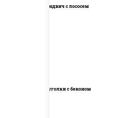
Суши-сэндвич с лососем
соус "шеф" (майонез соус соевый зелень
чеснок), моцарелла для пиццы, бекон
Сырные уголки с беконом