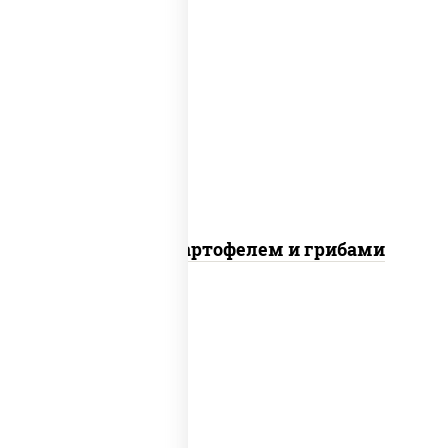
говядина, шампиньоны св, дольки
картофеля, соус "чесночный"
Говядина с картофелем и грибами
краб снежный, рис, нори, соус "яки"
(майонез чеснок масаго лосось
слабосолёный), огурцы свежие, соус
"спайс" (майонез соус чили соус
шрирача), соус "унаги", сухари