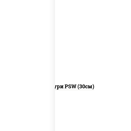
моцарелла для пиццы, брынза, сыр
"чеддер", масло сливочное
Хачапури PSW (30см)
рис, соус "яки" (майонез чеснок масаго