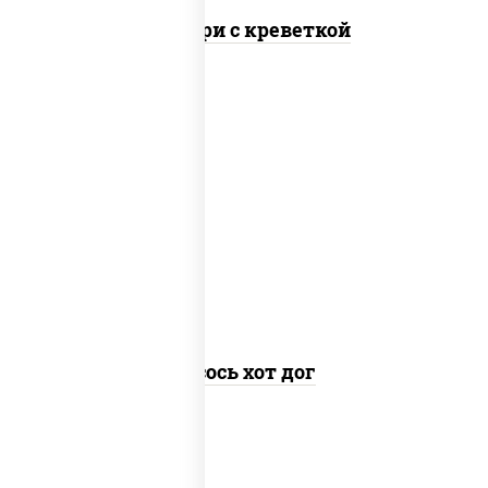
Онигири с креветкой
лосось слабосоленый, рис, нори, сыр
сливочный, огурцы свежие, соус "спайс"
(майонез соус чили соус шрирача), соус
"унаги", сухари панировочные, кунжут
Лосось хот дог