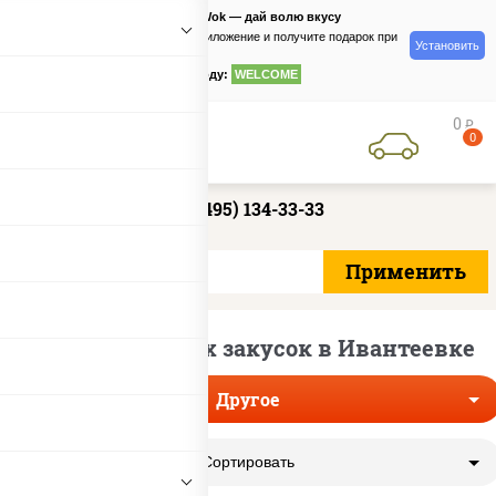
PizzaSushiWok — дай волю вкусу
Скачайте приложение и получите подарок при
Установить
заказе
по промокоду:
WELCOME
0
руб
0
+7 (495) 134-33-33
Доставка других закусок в Ивантеевке
Другое
Сортировать