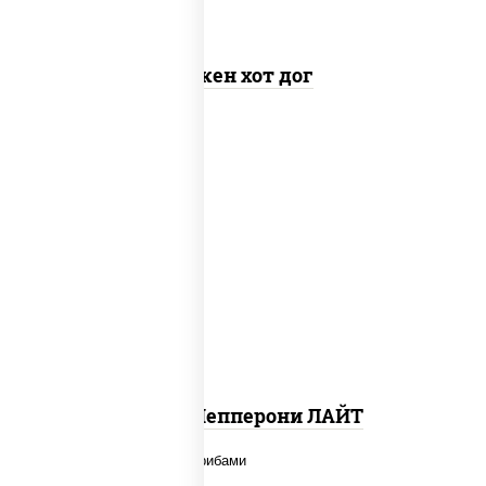
Чикен хот дог
пицца соус (томаты базилик орегано
чеснок), моцарелла для пиццы, колбаса
"пепперони", шампиньоны св
Пицца Пепперони ЛАЙТ