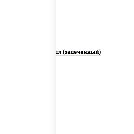
свежие, креветки, лосось слабосоленый,
соус "унаги", соус "спайс" (майонез соус
чили соус шрирача), икра "масаго"
Ойси ролл (запеченный)
рис, нори, креветки