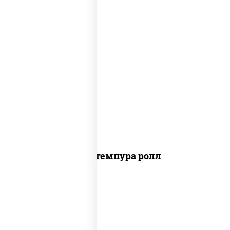
нори, краб снежный, сыр сливочный,
икра "масаго", омлет, угорь копченый,
сухари панировочные, соус "унаги"
Кани темпура ролл