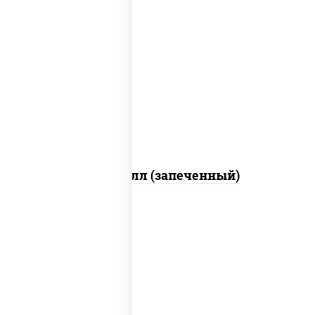
рис, нори, сыр сливочный, салат
"айсберг", куриная грудка с паприкой,
лук фри, сыр "пармезан", соус "цезарь"
(масло растительное загустители
сахар яйца чеснок специи перец черный
консерванты)
Хотто ролл (запеченный)
рис, нори, огурцы свежие, краб снежный,
икра "масаго", соус "хот" (майонез
кетчуп табаско чеснок масаго)