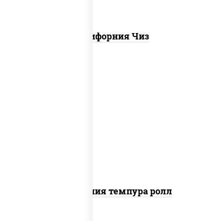
Калифорния Чиз
рис, нори, икра "масаго", майонез, краб
снежный, огурцы свежие, авокадо,
сухари панировочные
Калифорния темпура ролл