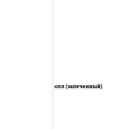
рис, нори, сыр сливочный, огурцы
свежие, икра "масаго", соус "яки"
(майонез чеснок масаго лосось
слабосолёный), соус "унаги"
Сальмон ролл (запеченный)
соус "цезарь" (масло растительное
загустители сахар яйца чеснок специи