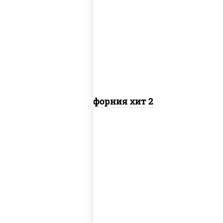
рис, нори, майонез, авокадо, краб
снежный, икра "масаго"
Калифорния хит 2
рис, нори, бекон, соус "техасский
барбекю", сыр сливочный, огурцы
свежие, сухари панировочные