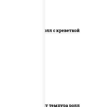
Спайс ролл с креветкой
рис, нори, угорь копченый, икра
"масаго", сыр сливочный, огурцы свежие,
сухари панировочные
Динамит темпура ролл