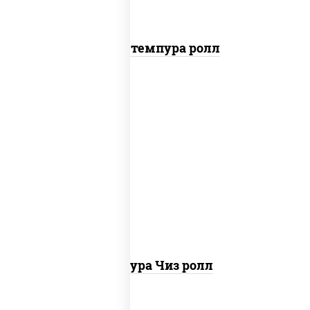
Бекон темпура ролл
рис, нори, сыр сливочный, сухари
панировочные
Темпура Чиз ролл