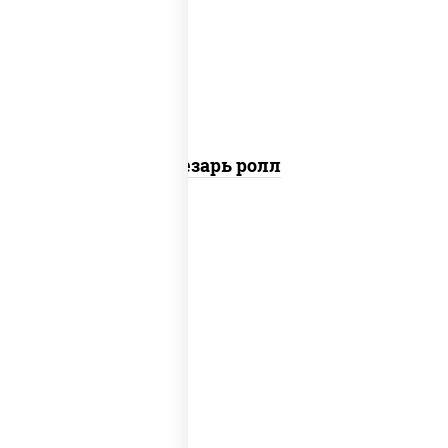
перец черный консерванты), сыр
"пармезан", рис, нори, куриная грудка с
паприкой, салат "айсберг", кунжут
Цезарь ролл
рис, нори, сыр сливочный, бекон, куриная
грудка с паприкой, сыр "пармезан", соус
"цезарь" (масло растительное
загустители сахар яйца чеснок специи
перец черный консерванты)