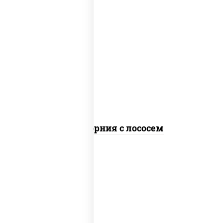
рис, нори, майонез, авокадо, огурцы
свежие, лосось слабосоленый, икра
"масаго"
Калифорния с лососем
рис, нори, сыр сливочный, огурцы
свежие, лосось слабосоленый