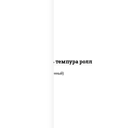
соус "цезарь" (масло растительное
загустители сахар яйца чеснок специи
перец черный консерванты), сыр
"пармезан", рис, нори, салат "айсберг",
помидоры, куриная грудка с паприкой,
сухари панировочные
Цезарь темпура ролл
рис, нори, огурцы свежие, креветки,
угорь копченый, икра "масаго", соус
"хот" (майонез кетчуп табаско чеснок
масаго)