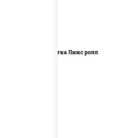
креветки, рис, нори, майонез, икра
"масаго", кляр, сухари панировочные,
кунжут
Креветка Люкс ролл
рис, нори, тунец, омлет, соус "спайс"
(майонез соус чили соус шрирача), сухари
панировочные