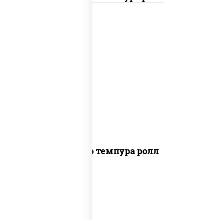
рис, нори, тунец, сыр сливочный, огурцы
свежие, соус "спайс" (майонез соус чили
соус шрирача), сухари панировочные
Бонито темпура ролл
рис, нори, сыр сливочный, огурцы