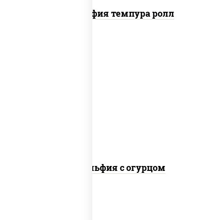
Филадельфия темпура ролл
рис, нори, сыр сливочный, огурцы
свежие, лосось слабосоленый
Филадельфия с огурцом