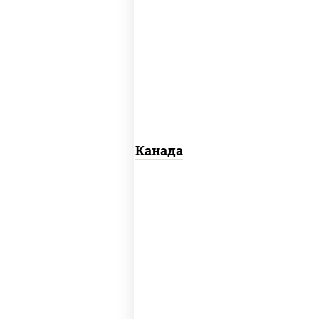
соус "унаги", рис, нори, сыр сливочный,
огурцы свежие, лосось слабосоленый,
угорь копченый, кунжут
Канада
рис, нори, сыр сливочный, огурцы
свежие, омлет, лосось слабосоленый