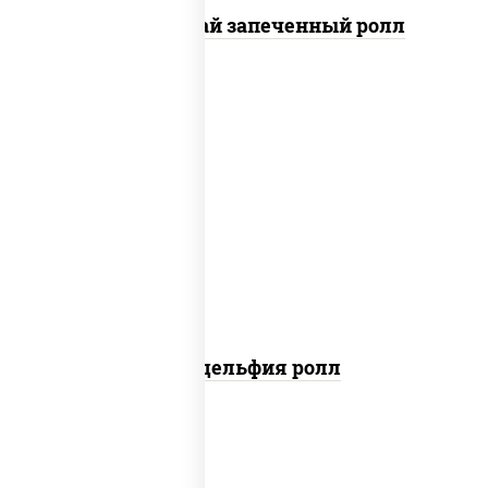
Кунсей фурай запеченный ролл
new
рис, нори, сыр сливочный, авокадо,
лосось слабосоленый
Филадельфия ролл