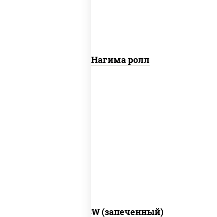
Сяке Нагима ролл
рис, нори, сыр сливочный, краб снежный,
соус "яки" (майонез чеснок масаго
лосось слабосолёный), соус "унаги"
Город PSW (запеченный)