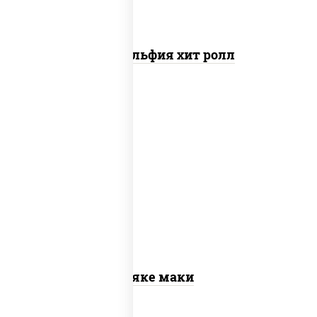
Филадельфия хит ролл
рис, нори, лосось слабосоленый
Сяке маки