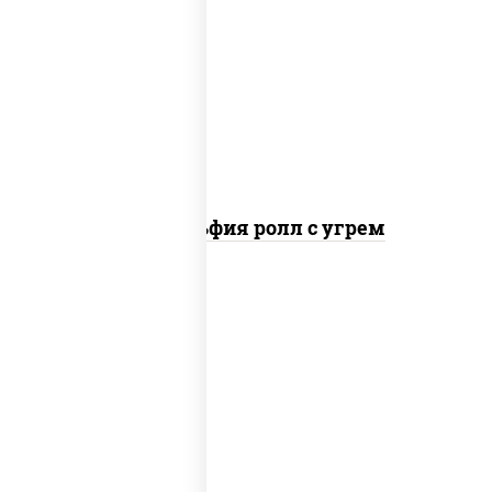
рис, нори, сыр сливочный, угорь
копченый, соус "унаги", кунжут
Филадельфия ролл с угрем
рис, нори, сыр сливочный, икра "масаго"