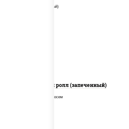
рис, нори, сыр сливочный, помидоры,
куриная грудка с паприкой, соус "спайс"
(майонез соус чили соус шрирача)
Чили чикен ролл (запеченный)