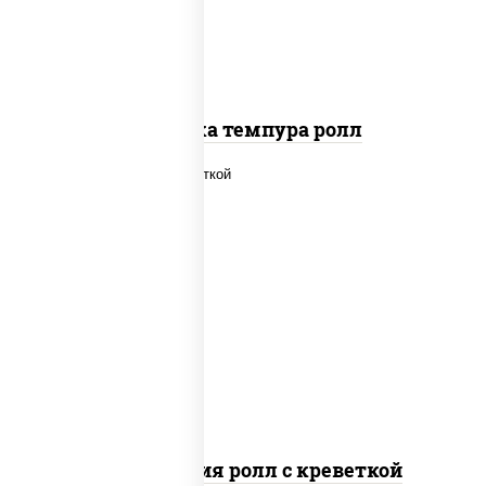
Креветка темпура ролл
рис, нори, огурцы свежие, салат
"айсберг", сыр сливочный, креветки,
соус "унаги"
Филадельфия ролл с креветкой