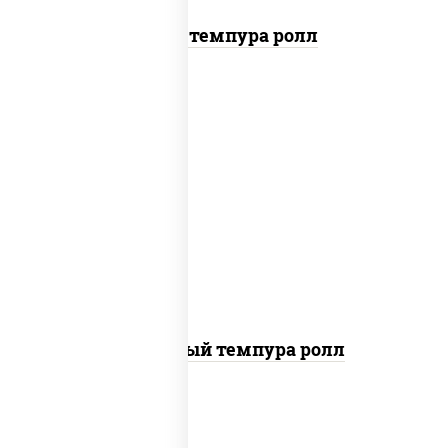
Тунец темпура ролл
рис, нори, лосось слабосоленый, огурцы
свежие, сыр сливочный, сухари
панировочные
Сливочный темпура ролл