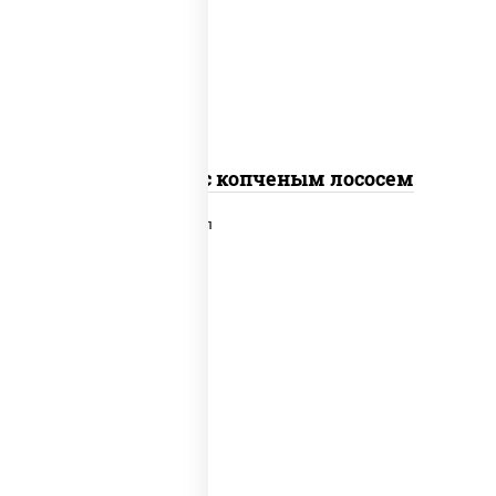
рис, нори, соус "спайс" (майонез соус
чили соус шрирача), лосось копченый
Спайс ролл с копченым лососем
рис, нори, сыр сливочный, лосось
слабосоленый, икра "масаго", сухари
панировочные