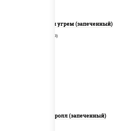
С креветкой и угрем (запеченный)
рис, нори, огурцы свежие, помидоры,
куриная грудка с паприкой, соус "шеф"
(майонез соус соевый зелень чеснок)
Тори Маки ролл (запеченный)