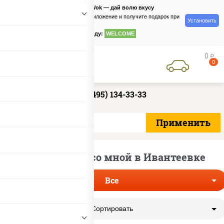
PizzaSushiWok — дай волю вкусу
Скачайте приложение и получите подарок при
Установить
заказе
по промокоду:
WELCOME
0
руб
0
+7 (495) 134-33-33
Роллы рядом со мной в Ивантеевке
Все
Сортировать