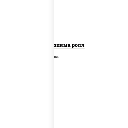
"вулкан" (креветки отварные; краб
снежный; майонез; чеснок; икра масаго)
Фудзияма ролл
new
рис, нори, лосось копченый, сыр
сливочный, огурцы свежие, соус "вулкан"
(креветки отварные; краб снежный;
майонез; чеснок; икра масаго), кунжут