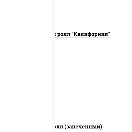
Запеченный ролл "Калифорния"
рис, нори, сыр сливочный, огурцы
свежие, куриная грудка с паприкой,
бекон, соус "унаги", кунжут
Бостон ролл (запеченный)