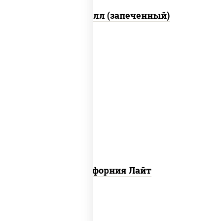
Митто ролл (запеченный)
рис, нори, майонез, краб снежный,
огурцы свежие, икра "масаго"
Калифорния Лайт