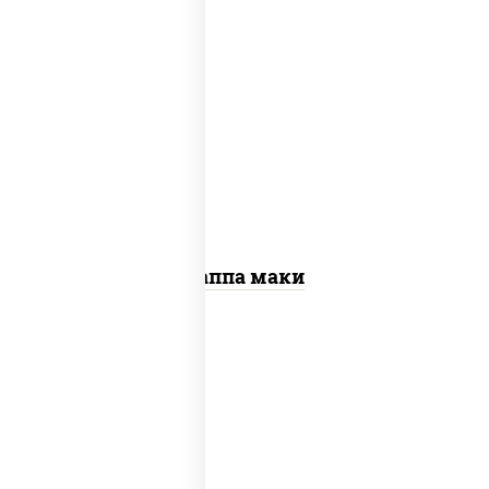
пост
рис, нори, огурцы свежие, кунжут
Каппа маки
рис, нори, креветки, сыр сливочный,
салат "айсберг", сухари панировочные