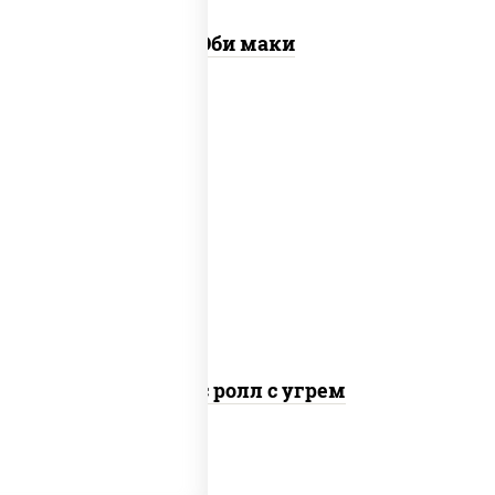
Эби маки
рис, нори, соус "спайс" (майонез соус
чили соус шрирача), угорь копченый
Спайс ролл с угрем