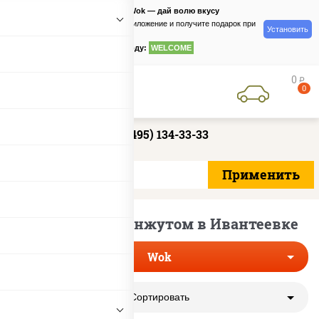
PizzaSushiWok — дай волю вкусу
Скачайте приложение и получите подарок при
Установить
заказе
по промокоду:
WELCOME
0
руб
0
+7 (495) 134-33-33
Лапша вок с кунжутом в Ивантеевке
Wok
Сортировать