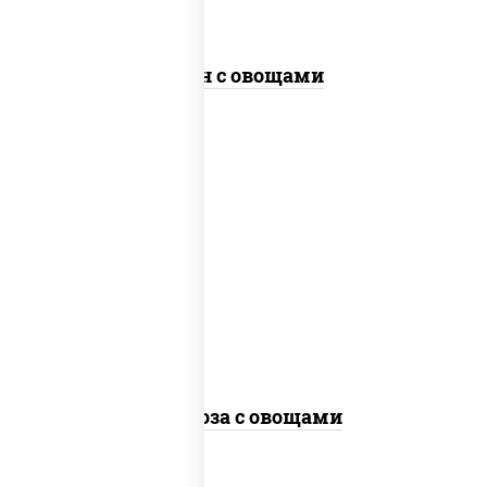
Удон с овощами
пост
масло растительное, морковь, лук
репчатый, перец болгарский,
кабачки, соус "чесночный", лапша
стеклянная, кунжут
Фунчоза с овощами