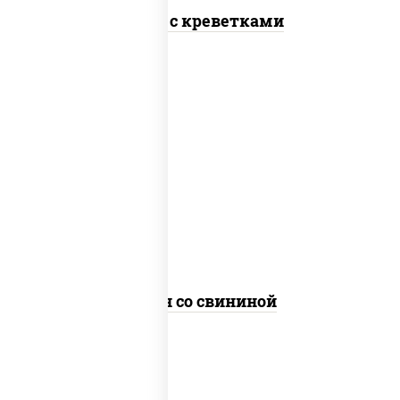
Тяхан с креветками
масло растительное, свинина,
морковь, лук репчатый, перец
болгарский, рис, соус "чесночный",
кунжут
Тяхан со свининой
пост