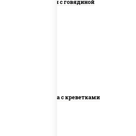
Тяхан с говядиной
масло растительное, креветки,
морковь, лук репчатый, перец
болгарский, кабачки, соус
"чесночный", лапша стеклянная
Фунчоза с креветками