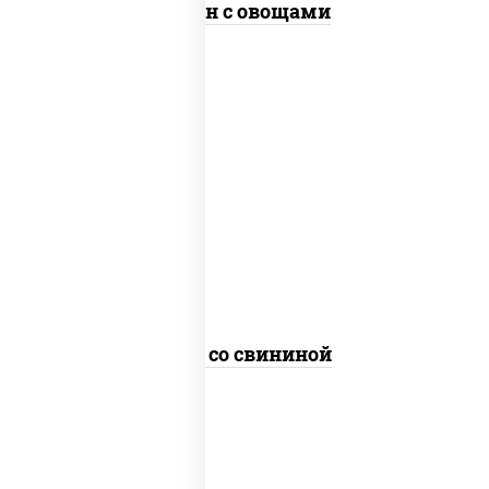
Тяхан с овощами
масло растительное, свинина,
морковь, лук репчатый, перец
болгарский, кабачки, соус
"чесночный", лапша гречневая
Соба со свининой
пост