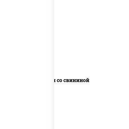
масло растительное, свинина,
морковь, лук репчатый, перец
болгарский, рис, соус "чесночный",
кунжут
Тяхан со свининой
масло растительное, свинина,
морковь, лук репчатый, перец