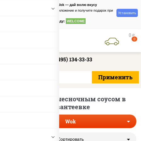
PizzaSushiWok — дай волю вкусу
Скачайте приложение и получите подарок при
Установить
заказе
по промокоду:
WELCOME
0
руб
0
+7 (495) 134-33-33
Лапша вок с чесночным соусом в
Ивантеевке
Wok
Сортировать