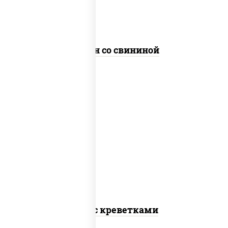
Сомен со свининой
масло растительное, креветки,
морковь, лук репчатый, перец
болгарский, кабачки, соус
"чесночный", лапша гречневая
Соба с креветками