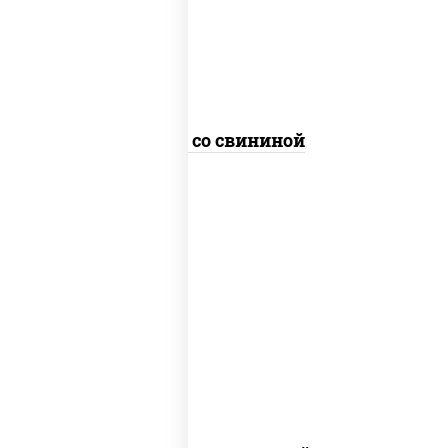
болгарский, кабачки, соус
"чесночный", лапша пшеничная
Удон со свининой
масло растительное, говядина,
морковь, лук репчатый, перец
болгарский, рис, соус "чесночный",
кунжут