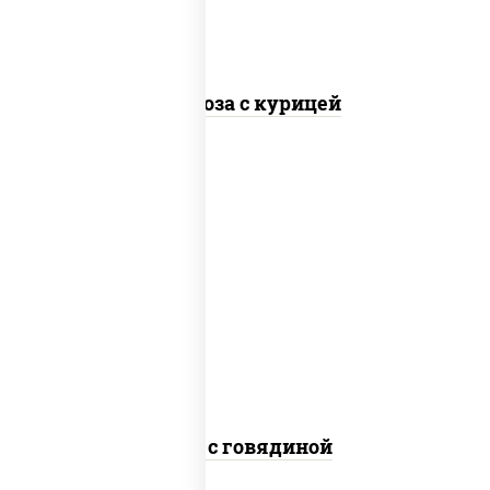
Фунчоза с курицей
масло растительное, говядина,
морковь, лук репчатый, перец
болгарский, кабачки, соус
"чесночный", лапша гречневая
Соба с говядиной