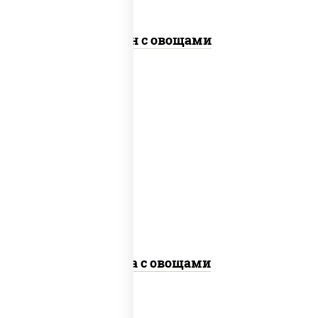
Удон с овощами
пост
масло растительное, морковь, лук
репчатый, перец болгарский,
кабачки, соус "чесночный", лапша
гречневая, кунжут
Соба с овощами