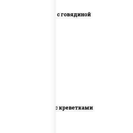
Удон с говядиной
масло растительное, креветки,
морковь, лук репчатый, перец
болгарский, кабачки, соус
"чесночный", лапша пшеничная
Удон с креветками