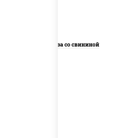
болгарский, кабачки, соус
"чесночный", лапша стеклянная
Фунчоза со свининой
пост
масло растительное, морковь, лук
репчатый, перец болгарский, рис,
соус "чесночный", кунжут