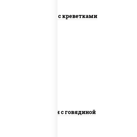
Тяхан с креветками
масло растительное, говядина,
морковь, лук репчатый, перец
болгарский, кабачки, соус
"чесночный", лапша яичная
Сомен с говядиной