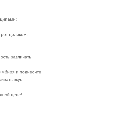
нципами:
 рот целиком.
ость различать
 имбиря и поднесите
ивать вкус.
одной цене!