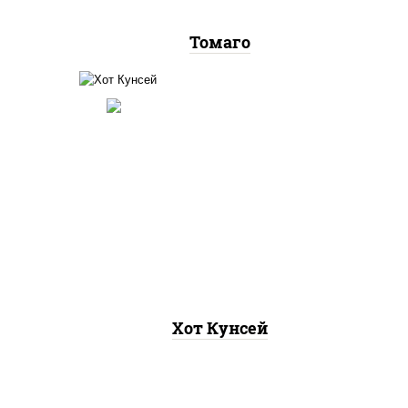
Томаго
рис, нори, лосось копченый,
хот"
соус "хот" (майонез кетчуп
аско
табаско чеснок масаго)
Хот Кунсей