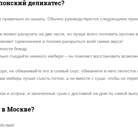
японский деликатес?
жно правильно их кушать. Обычно руководствуются следующими при
 можно раскусить на две части, но лучше всего положить кусочек в
поможет гармоничнее и полнее раскрыться всей гамме вкуса!
тности блюду.
ьно съедайте немного имбиря – он поможет восстановить возможн
ори, не обмакивайте его в соевый соус: обмакните в него лепесток
Сам имбирь лучше съесть потом, а не вместе с суши, чтобы не переб
так и острые, и запеченные суши с доставкой на дом по самой выг
 в Москве?
йствий: