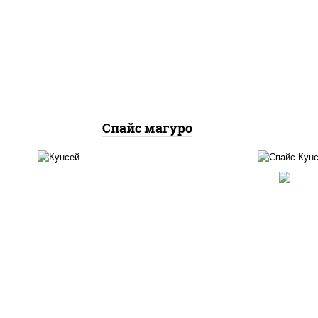
рис, нори, тунец, соус
рис,
"спайс" (майонез соус чили
соу
соус шрирача)
Спайс магуро
рис,
рис, лосось копченый
соу