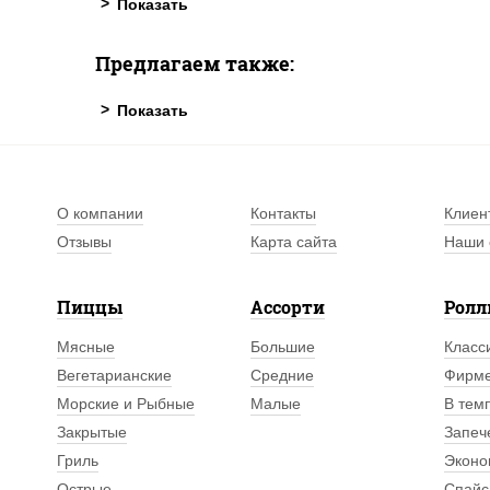
Предлагаем также:
О компании
Контакты
Клиен
Отзывы
Карта сайта
Наши 
Пиццы
Ассорти
Рол
Мясные
Большие
Класс
Вегетарианские
Средние
Фирм
Морские и Рыбные
Малые
В тем
Закрытые
Запеч
Гриль
Эконо
Острые
Спайс