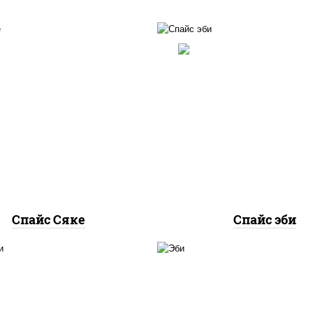
рис, нори, лосось
рис, нори, креветки, 
осоленый, соус "спайс"
"спайс" (майонез соус
айонез соус чили соус
соус шрирача)
шрирача)
Спайс Сяке
Спайс эби