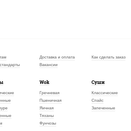
там
Доставка и оплата
Как сделать заказ
стандарты
Вакансии
лы
Wok
Суши
ические
Гречневая
Классические
енные
Пшеничная
Спайс
пуре
Яичная
Запеченные
енные
Тяханы
м
Фунчозы