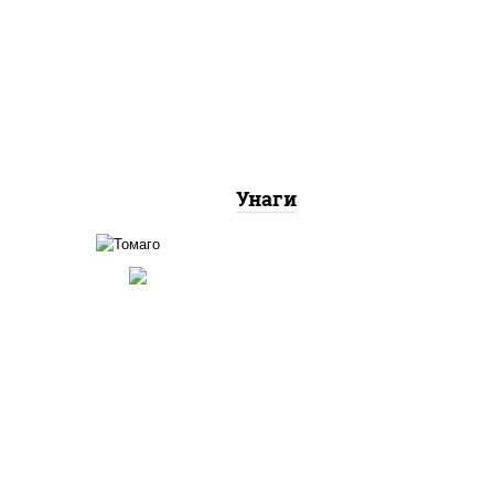
соус "унаги", рис, нори,
угорь копченый, кунжут
Унаги
соус "унаги", рис, нори,
ка"
омлет, кунжут