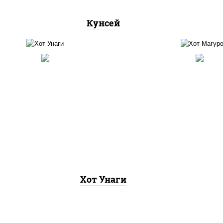
Кунсей
рис, нори, угорь копченый,
рис,
соус "хот" (майонез кетчуп
(ма
табаско чеснок масаго)
Хот Унаги