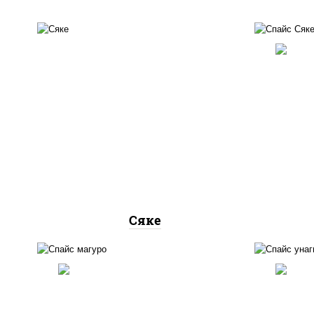
слаб
рис, лосось слабосоленый
(м
Сяке