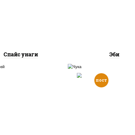
 нори, угорь копченый,
с "спайс" (майонез соус
рис, креветки
чили соус шрирача)
Спайс унаги
Эби
пост
 нори, лосось копченый,
с "спайс" (майонез соус
рис, нори, салат "чу
чили соус шрирача)