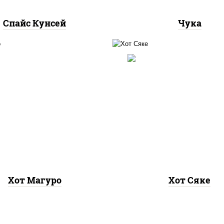
Спайс Кунсей
Чука
рис, нори, лосось
 нори, тунец, соус "хот"
слабосоленый, соус "
йонез кетчуп табаско
(майонез кетчуп таб
чеснок масаго)
чеснок масаго)
Хот Магуро
Хот Сяке