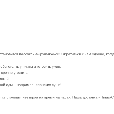
становится палочкой-выручалочкой! Обратиться к нам удобно, когда
тобы стоять у плиты и готовить ужин;
 срочно угостить;
инкой;
ной еды – например, японских суши!
очку столицы, невзирая на время на часах. Наша доставка «Пицца