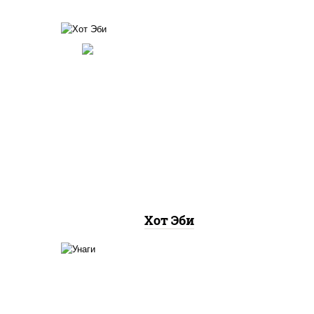
соус
рис, нори, креветки, соус
 чили
"хот" (майонез кетчуп
табаско чеснок масаго)
Хот Эби