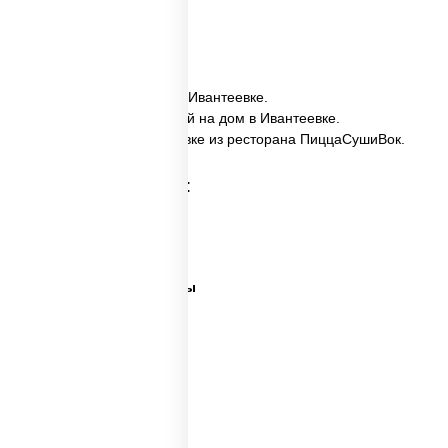
сроки.
✅ Спайс Сяке заказать в Ивантеевке.
✅ Спайс Сяке с доставкой на дом в Ивантеевке.
✅ Спайс Сяке в Ивантеевке из ресторана ПиццаСушиВок.
Категории товара:
Суши сити вок
Ближайшая суши
Все виды суши и роллы
Самые лучшие суши
Важная рыба суши
Много рыбы суши