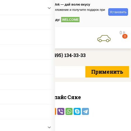
PizzaSushiWok — дай волю вкусу
Скачайте приложение и получите подарок при
Установить
заказе
по промокоду:
WELCOME
0
руб
0
+7 (495) 134-33-33
Спайс Сяке