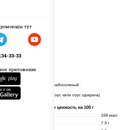
ромокоды тут
 134-33-33
ное приложение
рис
нори
лосось слабосоленый
соус "Спайс" (майонез соус чили соус шрирача)
Пищевая ценность на 100 г
Энерг. ценность
168 ккал
Белки
7.9 г