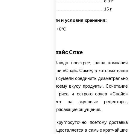
Жиры
8.3 г
Углеводы
15 г
Срок годности и условия хранения:
6 часов при t° от +2°C до +6°C
Спайс Сяке
Для тех, кто любит блюда поострее, наша компания
предлагает заказать суши «Спайс Сяке», в которых наши
мастера японской кухни сумели соединить диаметрально
противоположные по своему вкусу продукты. Сочетание
слабосоленого лосося, риса и острого соуса «Спайс»
мгновенно воздействует на вкусовые рецепторы,
доставляя поистине потрясающие ощущения.
Мы принимаем заказы круглосуточно, поэтому доставка
суши «Спайс Сяке» осуществляется в самые кратчайшие