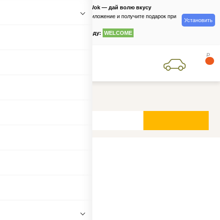
PizzaSushiWok — дай волю вкусу
Скачайте приложение и получите подарок при
Установить
заказе
по промокоду:
WELCOME
0
руб
0
+7 (495) 134-33-33
Кунсей