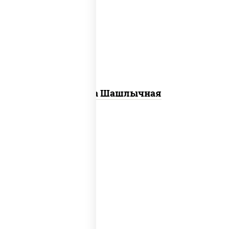
пицца соус (томаты базилик
орегано чеснок), моцарелла для
пиццы, лук красный, огурцы
маринованные, грудка куриная
Пицца Шашлычная
соус "шеф" (майонез соус соевый
зелень чеснок), моцарелла для
пиццы, шампиньоны св, лук красный,
ветчина