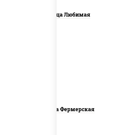
Пицца Любимая
соус "техасский барбекю",
моцарелла для пиццы, лук красный,
колбаса "салями", ветчина, огурцы
маринованные
Пицца Фермерская