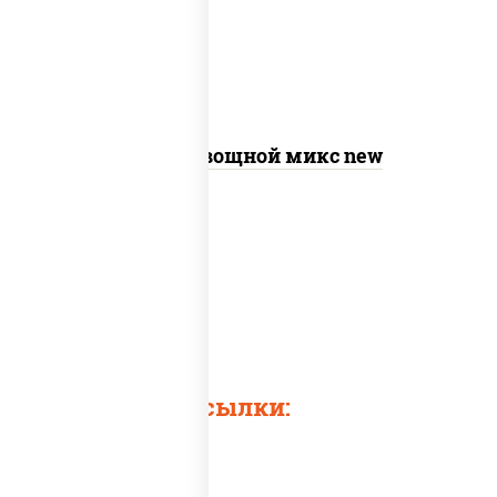
"песто" (базилик, петрушка, рукола,
сыр "пекорино-романо", кешью,
подсолнечное масло)
Пицца Овощной микс new
Быстрые ссылки: