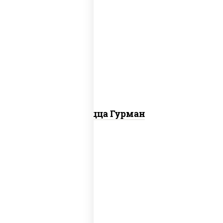
пицца соус (томаты базилик
орегано чеснок), моцарелла для
пиццы, лук красный, колбаса
"пепперони", перец болгарский, соус
"техасский барбекю"
Пицца Гурман
соус "горчичный" (майонез горчица),
моцарелла для пиццы, лук красный,
колбаса "салями", бекон, огурцы
маринованные, дольки картофеля,
соус "техасский барбекю"