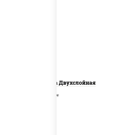
соус "томатно - горчичный", лук
красный, огурцы маринованные,
ветчина, бекон, моцарелла для
пиццы, помидоры, грудка куриная
Пицца Двухслойная
соус "шеф" (майонез соус соевый
зелень чеснок), моцарелла для
пиццы, шампиньоны св, помидоры,
перец болгарский, лук красный, соус