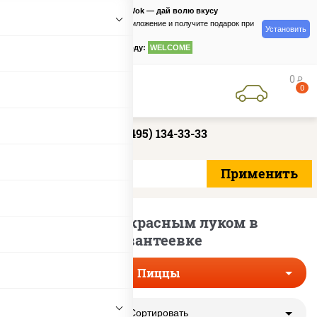
PizzaSushiWok — дай волю вкусу
Скачайте приложение и получите подарок при
Установить
заказе
по промокоду:
WELCOME
0
руб
0
+7 (495) 134-33-33
Пиццы с красным луком в
Ивантеевке
Пиццы
Сортировать