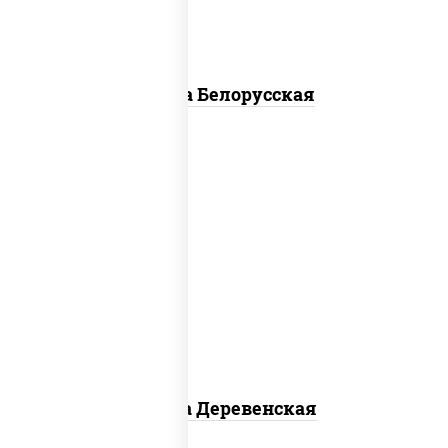
Пицца Белорусская
пицца соус (томаты базилик
орегано чеснок), моцарелла для
пиццы, чеснок, лук красный,
шампиньоны св, свинина, бекон
Пицца Деревенская