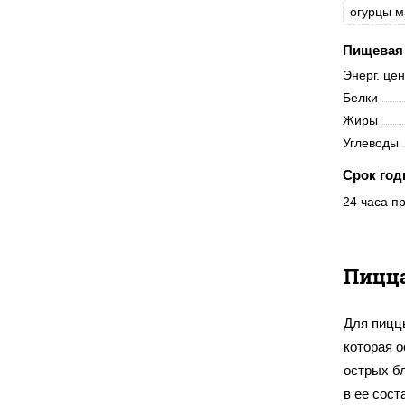
огурцы 
Пищевая 
Энерг. це
Белки
Жиры
Углеводы
Срок год
24 часа пр
Пицца
Для пицц
которая 
острых б
в ее сост