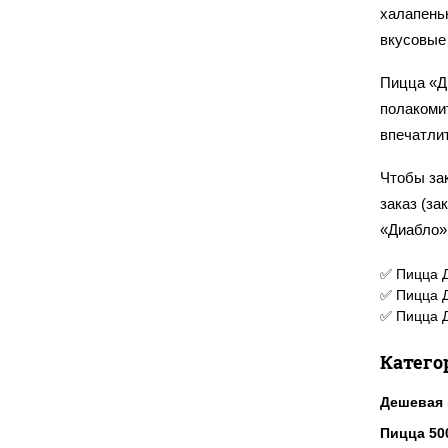
халапень
вкусовые 
Пицца «Д
полакоми
впечатлит
Чтобы зак
заказ (за
«Диабло»
✅ Пицца Д
✅ Пицца Д
✅ Пицца Д
Катего
Дешевая 
Пицца 50