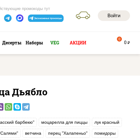
йствующие промокоды тут
Войти
0
0
Десерты
Наборы
VEG
АКЦИИ
руб
ца Дьябло
хасский барбекю"
моцарелла для пиццы
лук красный
"Салями"
ветчина
перец "Халапеньо"
помидоры