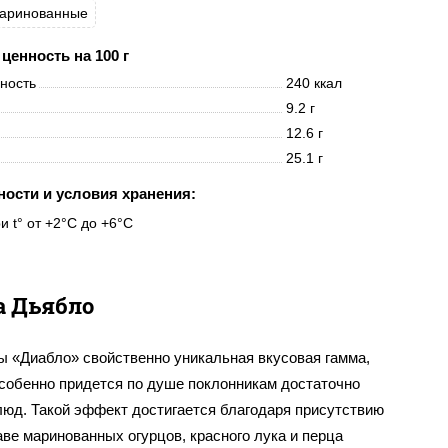
маринованные
ценность на 100 г
нность
240 ккал
9.2 г
12.6 г
25.1 г
ности и условия хранения:
и t° от +2°C до +6°C
 Дьябло
ы «Диабло» свойственно уникальная вкусовая гамма,
особенно придется по душе поклонникам достаточно
люд. Такой эффект достигается благодаря присутствию
аве маринованных огурцов, красного лука и перца