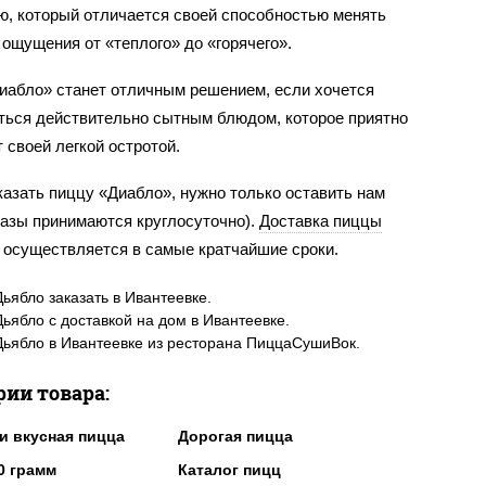
ю, который отличается своей способностью менять
ощущения от «теплого» до «горячего».
иабло» станет отличным решением, если хочется
ться действительно сытным блюдом, которое приятно
 своей легкой остротой.
азать пиццу «Диабло», нужно только оставить нам
казы принимаются круглосуточно).
Доставка пиццы
 осуществляется в самые кратчайшие сроки.
ьябло заказать в Ивантеевке.
ьябло с доставкой на дом в Ивантеевке.
ьябло в Ивантеевке из ресторана ПиццаСушиВок.
рии товара:
и вкусная пицца
Дорогая пицца
0 грамм
Каталог пицц