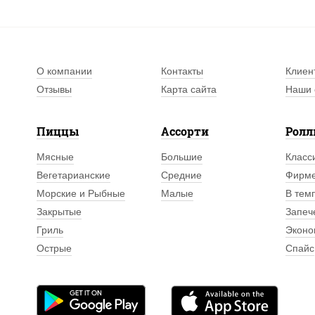
О компании
Контакты
Клиен
Отзывы
Карта сайта
Наши 
Пиццы
Ассорти
Рол
Мясные
Большие
Класс
Вегетарианские
Средние
Фирм
Морские и Рыбные
Малые
В тем
Закрытые
Запеч
Гриль
Эконо
Острые
Спайс