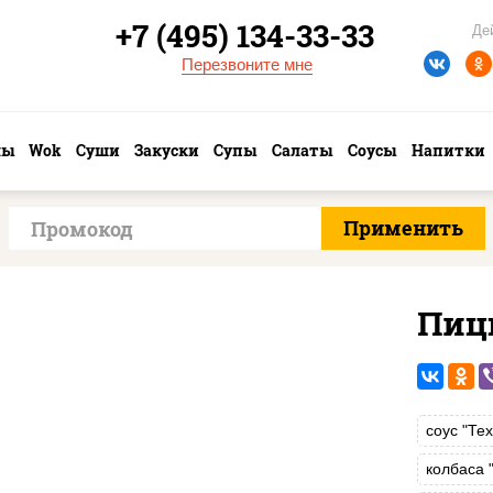
+7 (495) 134-33-33
Де
Перезвоните мне
лы
Wok
Суши
Закуски
Супы
Салаты
Соусы
Напитки
Пиц
соус "Те
колбаса 