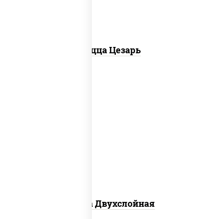
Пицца Цезарь
соус "томатно - горчичный", лук
красный, огурцы маринованные,
ветчина, бекон, моцарелла для пиццы,
помидоры, грудка куриная
Пицца Двухслойная