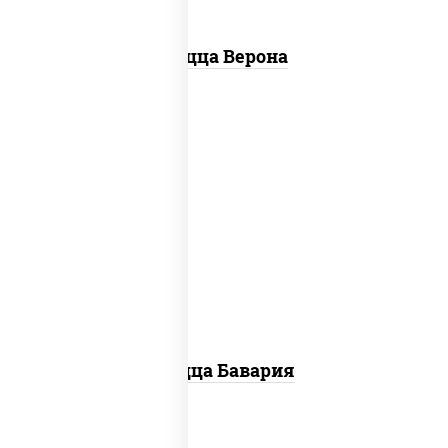
Пицца Верона
соус "горчичный" (майонез горчица),
моцарелла для пиццы, колбаса
"пепперони", ветчина, помидоры
Пицца Бавария