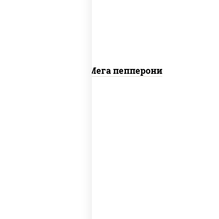
"пепперони"
Пицца Мега пепперони
соус "шеф" (майонез соус соевый зелень
чеснок), помидоры, грудка куриная,
огурцы свежие, моцарелла для пиццы