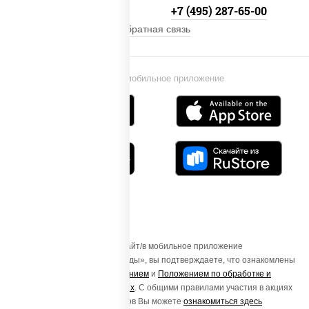
+7 (495) 134-33-33
+7 (495) 287-65-00
Обратная связь
Установи мобильное приложение
Осуществляя вход на этот Сайт/в мобильное приложение
«ПиццаСушиВок - доставка еды», вы подтверждаете, что ознакомлены
с
Пользовательским соглашением
и
Положением по обработке и
защите персональных данных
. С общими правилами участия в акциях
и порядке получения подарков Вы можете
ознакомиться здесь