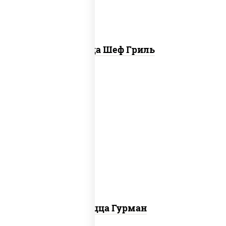
Пицца Шеф Гриль
пицца соус (томаты базилик орегано
чеснок), моцарелла для пиццы, лук
красный, колбаса "пепперони", перец
болгарский, соус "техасский барбекю"
Пицца Гурман