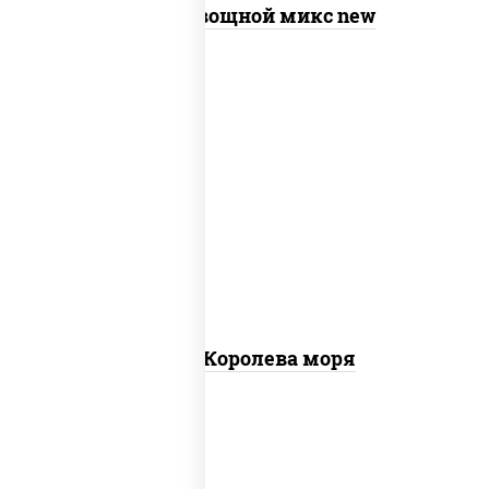
Пицца Овощной микс new
пицца соус (томаты базилик орегано
чеснок), моцарелла для пиццы, чеснок,
осьминоги, креветки тигровые,
креветки коктейльные, кальмары,
лимон
Пицца Королева моря