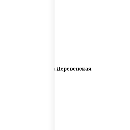
пицца соус (томаты базилик орегано
чеснок), моцарелла для пиццы, чеснок,
лук красный, шампиньоны св, свинина,
бекон
Пицца Деревенская
соус "цезарь" (масло растительное
загустители сахар яйца чеснок специи
перец черный консерванты), моцарелла
для пиццы, помидоры, грудка куриная,
бекон