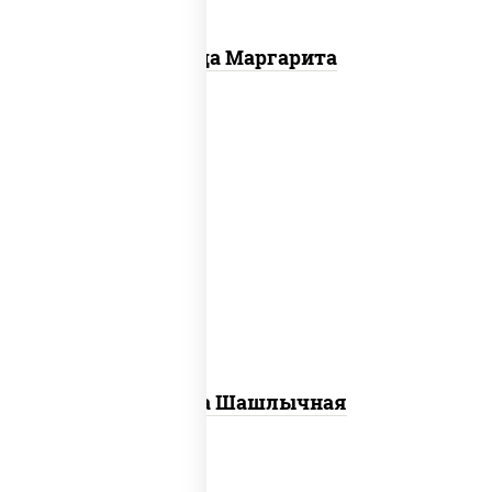
Пицца Маргарита
пицца соус (томаты базилик орегано
чеснок), моцарелла для пиццы, лук
красный, огурцы маринованные, грудка
куриная
Пицца Шашлычная