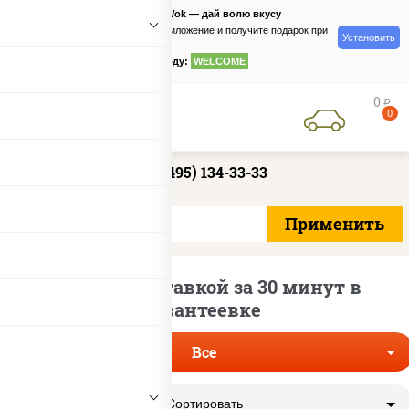
PizzaSushiWok — дай волю вкусу
Скачайте приложение и получите подарок при
Установить
заказе
по промокоду:
WELCOME
0
руб
0
+7 (495) 134-33-33
Пицца с доставкой за 30 минут в
Ивантеевке
Все
Сортировать