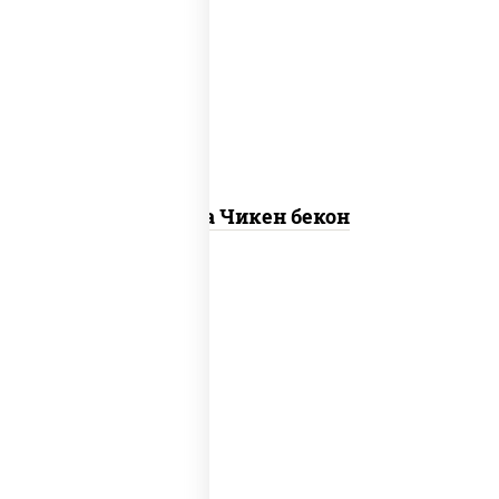
грудка куриная, бекон, колбаса
"пепперони", моцарелла для пиццы,
пицца соус (томаты базилик орегано
чеснок), помидоры, соус "горчичный"
(майонез горчица)
Пицца Чикен бекон
грибы шампиньоны в сливочном соусе,
грибы шампиньоны, чеснок, моцарелла
для пиццы, бекон, сыр "пармезан"