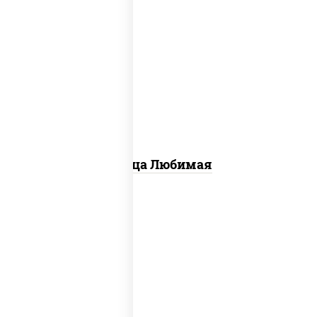
соус "шеф" (майонез соус соевый зелень
чеснок), моцарелла для пиццы,
шампиньоны св, лук красный, ветчина
Пицца Любимая
пицца соус (томаты базилик орегано
чеснок), моцарелла для пиццы, колбаса
"пепперони", бекон, свинина, соус
"гриль", лук фри