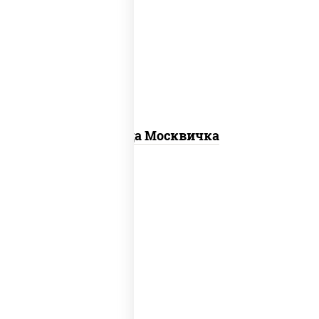
соус "томатно - горчичный", моцарелла
для пиццы, шампиньоны св, помидоры,
перец болгарский, говядина, грудка
куриная, бекон
Пицца Москвичка
соус "шеф" (майонез соус соевый зелень
чеснок), моцарелла для пиццы, колбаса
"пепперони", шампиньоны св, помидоры