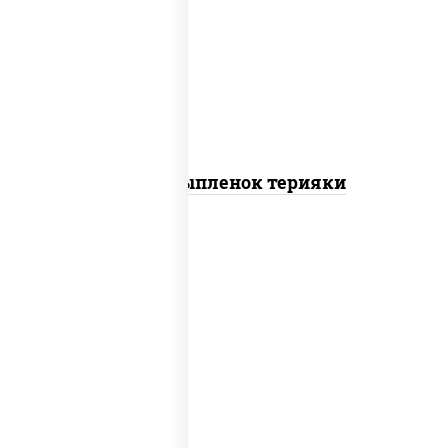
шрирача), моцарелла для пиццы,
томаты "черри", грудка куриная, соус
"терияки" (соевый соус сахар крахмал
уксус), кунжут
Пицца Цыпленок терияки
пицца соус (томаты базилик орегано
чеснок), моцарелла для пиццы, колбаса
"пепперони"