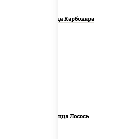
Пицца Карбонара
лосось слабосоленый, моцарелла для
пиццы, пицца соус (томаты базилик
орегано чеснок), маслины, соус "песто"
(базилик, петрушка, рукола, сыр
"пекорино-романо", кешью,
подсолнечное масло), лимон
Пицца Лосось