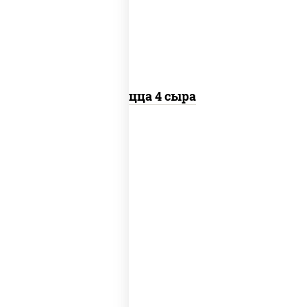
моцарелла дор-блю чеддер эмменталь
Пицца 4 сыра
пицца соус (томаты базилик орегано
чеснок), моцарелла для пиццы, колбаса
"пепперони", бекон, перец "халапеньо",
грудка куриная, помидоры, шампиньоны
св, ветчина