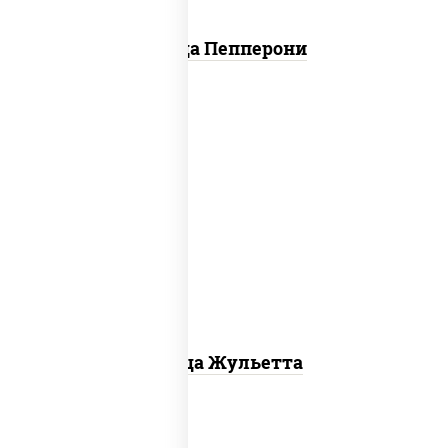
Пицца Пепперони
грибы шампиньоны, моцарелла для
пиццы
Пицца Жульетта