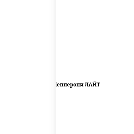
пицца соус (томаты базилик орегано
чеснок), моцарелла для пиццы, колбаса
"пепперони", шампиньоны св
Пицца Пепперони ЛАЙТ
соус "шеф" (майонез соус соевый зелень