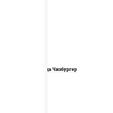
соус "гриль", моцарелла для пиццы,
огурцы маринованные, свинина, грудка
куриная, бекон
Пицца Чизбургер
пицца соус (томаты базилик орегано
чеснок), моцарелла для пиццы, сыры