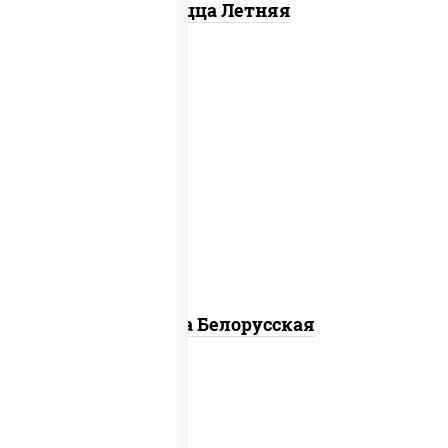
Пицца Летняя
соус "горчичный" (майонез горчица),
моцарелла для пиццы, лук красный,
колбаса "салями", бекон, огурцы
маринованные, дольки картофеля, соус
"техасский барбекю"
Пицца Белорусская