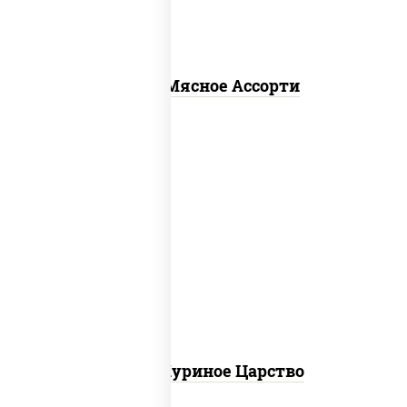
Пицца Мясное Ассорти
соус "шеф" (майонез соус соевый зелень
чеснок), моцарелла для пиццы, грудка
куриная
Пицца Куриное Царство