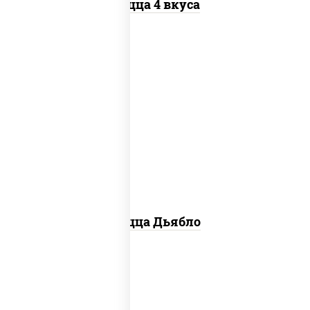
Пицца 4 вкуса
соус "техасский барбекю", моцарелла
для пиццы, лук красный, колбаса
"салями", ветчина, перец "халапеньо",
помидоры, огурцы маринованные
Пицца Дьябло