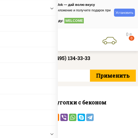
PizzaSushiWok — дай волю вкусу
Скачайте приложение и получите подарок при
Установить
заказе
по промокоду:
WELCOME
0
руб
0
+7 (495) 134-33-33
Сырные уголки с беконом