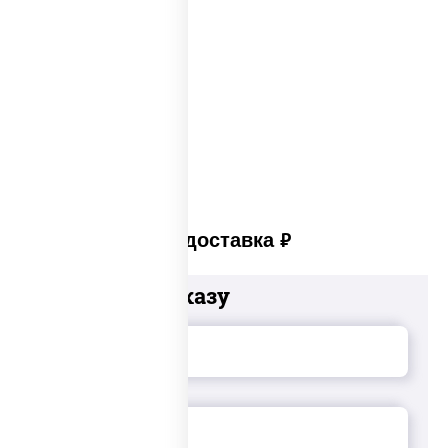
Сеты закусок
Закуски для фуршета
Сыр в панировке
Закуски на стол
Платная доставка
руб
Добавьте к заказу