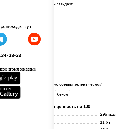
ромокоды тут
 134-33-33
ное приложение
соус "Шеф" (майонез соус соевый зелень чеснок)
моцарелла для пиццы
бекон
Пищевая ценность на 100 г
Энерг. ценность
295 ккал
Белки
11.6 г