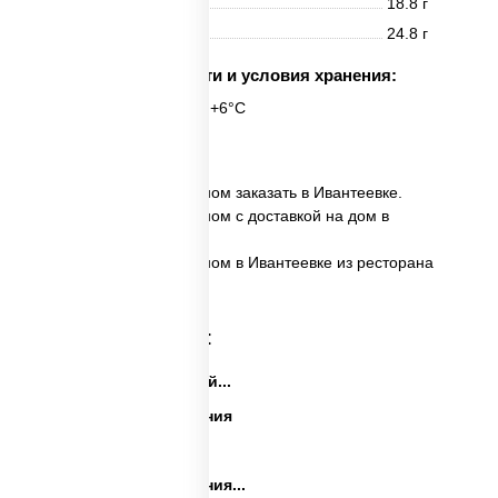
Жиры
18.8 г
Углеводы
24.8 г
Срок годности и условия хранения:
6 часов при t° от +2°C до +6°C
1 шт.
✅ Сырные уголки с беконом заказать в Ивантеевке.
✅ Сырные уголки с беконом с доставкой на дом в
Ивантеевке.
✅ Сырные уголки с беконом в Ивантеевке из ресторана
ПиццаСушиВок.
Категории товара:
Закуски на праздничный...
Закуски на день рождения
Праздничные закуски
Закуски на день рождения...