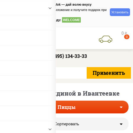
PizzaSushiWok — дай волю вкусу
Скачайте приложение и получите подарок при
Установить
заказе
по промокоду:
WELCOME
0
руб
0
+7 (495) 134-33-33
Пиццы с говядиной в Ивантеевке
Пиццы
Сортировать