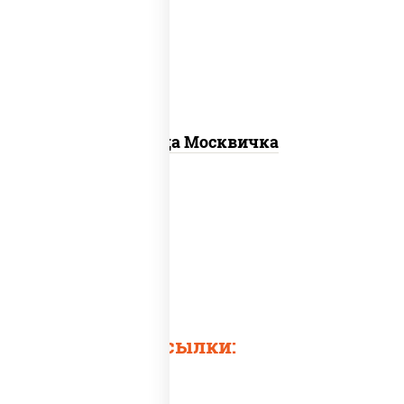
св, помидоры, перец болгарский,
говядина, грудка куриная, бекон
Пицца Москвичка
Быстрые ссылки: