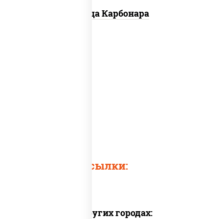
Пицца Карбонара
Пицца бекон
Куриный бекон
Быстрые ссылки:
Доставка в других городах: