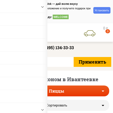
PizzaSushiWok — дай волю вкусу
Скачайте приложение и получите подарок при
Установить
заказе
по промокоду:
WELCOME
0
руб
0
+7 (495) 134-33-33
Пиццы с беконом в Ивантеевке
Пиццы
Сортировать