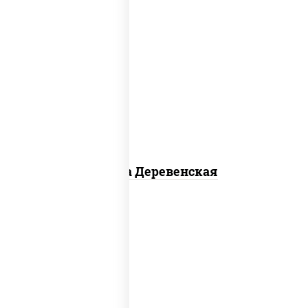
пицца соус (томаты базилик
орегано чеснок), моцарелла для
пиццы, чеснок, лук красный,
шампиньоны св, свинина, бекон
Пицца Деревенская
соус "томатно - горчичный",
моцарелла для пиццы, шампиньоны
св, помидоры, перец болгарский,
говядина, грудка куриная, бекон