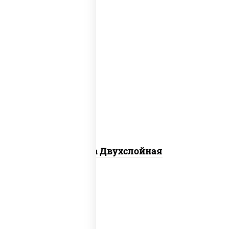
соус "томатно - горчичный", лук
красный, огурцы маринованные,
ветчина, бекон, моцарелла для
пиццы, помидоры, грудка куриная
Пицца Двухслойная
грудка куриная, бекон, колбаса
"пепперони", моцарелла для пиццы,