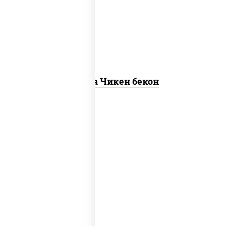
пицца соус (томаты базилик
орегано чеснок), помидоры, соус
"горчичный" (майонез горчица)
Пицца Чикен бекон
грибы шампиньоны в сливочном
соусе, грибы шампиньоны, чеснок,
моцарелла для пиццы, бекон, сыр
"пармезан"