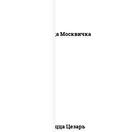
Пицца Москвичка
соус "цезарь" (масло растительное
загустители сахар яйца чеснок
специи перец черный консерванты),
моцарелла для пиццы, помидоры,
грудка куриная, бекон
Пицца Цезарь