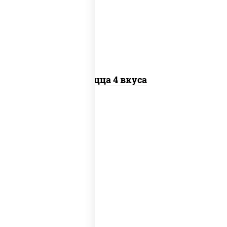
пиццы, колбаса "пепперони", бекон,
перец "халапеньо", грудка куриная,
помидоры, шампиньоны св, ветчина
Пицца 4 вкуса
пицца соус (томаты базилик
орегано чеснок), моцарелла для
пиццы, помидоры, говядина, свинина,
грудка куриная, бекон