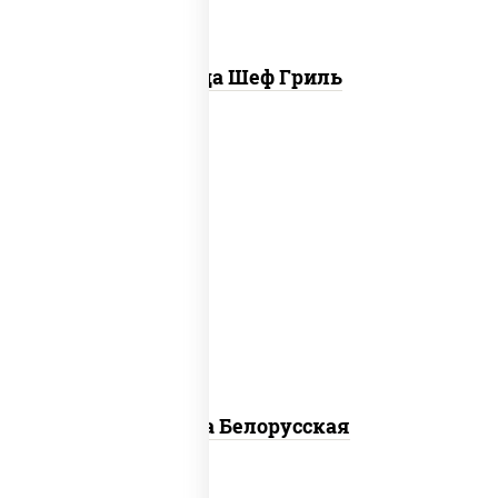
Пицца Шеф Гриль
соус "горчичный" (майонез горчица),
моцарелла для пиццы, лук красный,
колбаса "салями", бекон, огурцы
маринованные, дольки картофеля,
соус "техасский барбекю"
Пицца Белорусская