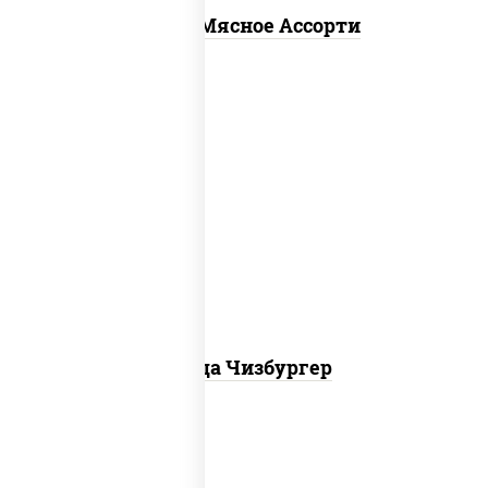
Пицца Мясное Ассорти
соус "гриль", моцарелла для пиццы,
огурцы маринованные, свинина,
грудка куриная, бекон
Пицца Чизбургер