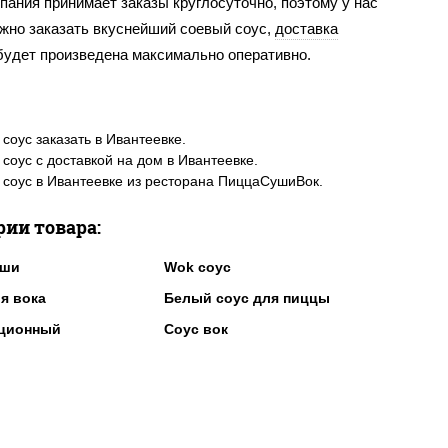
пания принимает заказы круглосуточно, поэтому у нас
ожно заказать вкуснейший соевый соус,
доставка
 будет произведена максимально оперативно.
соус заказать в Ивантеевке.
соус с доставкой на дом в Ивантеевке.
соус в Ивантеевке из ресторана ПиццаСушиВок.
рии товара:
уши
Wok соус
я вока
Белый соус для пиццы
рционный
Соус вок