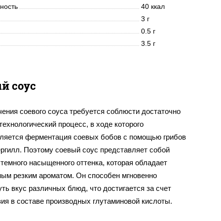
нность
40 ккал
3 г
0.5 г
3.5 г
й соус
чения соевого соуса требуется соблюсти достаточно
ехнологический процесс, в ходе которого
ляется ферментация соевых бобов с помощью грибов
ергилл. Поэтому соевый соус представляет собой
темного насыщенного оттенка, которая обладает
ным резким ароматом. Он способен мгновенно
ть вкус различных блюд, что достигается за счет
вия в составе производных глутаминовой кислоты.