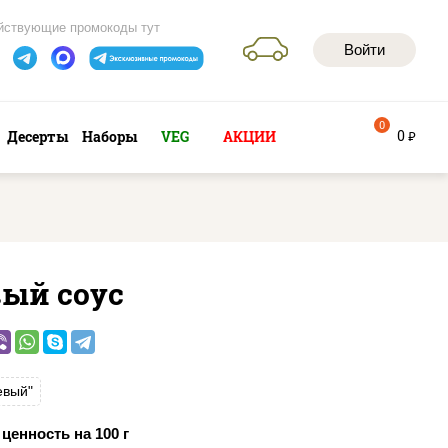
йствующие промокоды тут
Войти
0
0
Десерты
Наборы
VEG
АКЦИИ
руб
вый соус
евый"
ценность на 100 г