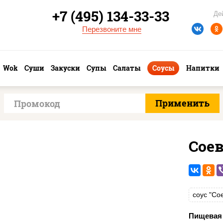
+7 (495) 134-33-33
Де
Перезвоните мне
Wok
Суши
Закуски
Супы
Салаты
Соусы
Напитки
Сое
соус "Со
Пищевая 