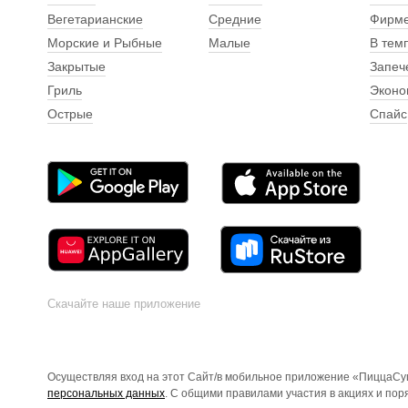
Вегетарианские
Средние
Фирм
Морские и Рыбные
Малые
В тем
Закрытые
Запеч
Гриль
Эконо
Острые
Спайс
Скачайте наше приложение
Осуществляя вход на этот Сайт/в мобильное приложение «ПиццаСуш
персональных данных
. С общими правилами участия в акциях и по