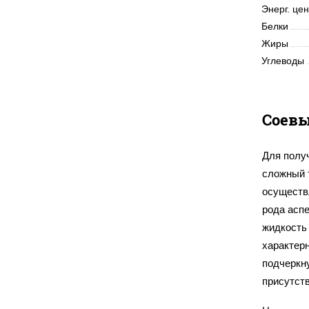
Энерг. це
Белки
Жиры
Углеводы
Соевы
Для полу
сложный т
осуществ
рода асп
жидкость 
характер
подчеркну
присутст