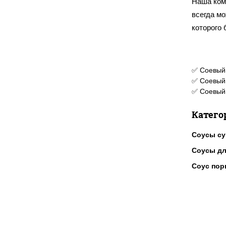
Наша ком
всегда м
которого
✅ Соевый 
✅ Соевый 
✅ Соевый 
Катего
Соусы с
Соусы дл
Соус по