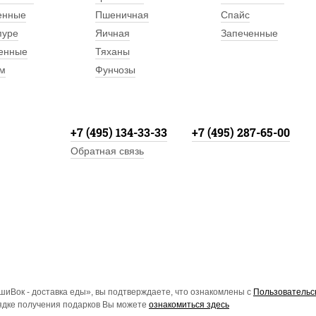
енные
Пшеничная
Спайс
пуре
Яичная
Запеченные
енные
Тяханы
м
Фунчозы
+7 (495) 134-33-33
+7 (495) 287-65-00
Обратная связь
иВок - доставка еды», вы подтверждаете, что ознакомлены с
Пользовательс
рядке получения подарков Вы можете
ознакомиться здесь