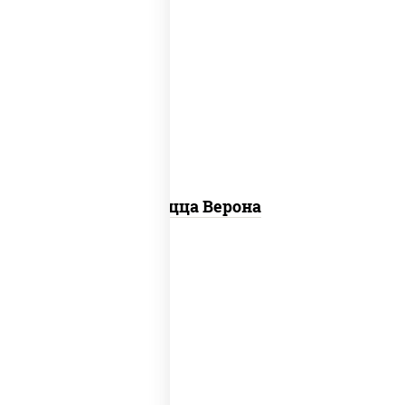
соус "шеф" (майонез соус соевый
зелень чеснок), моцарелла для
пиццы, колбаса "пепперони",
шампиньоны св, помидоры
Пицца Верона
соус "цезарь" (масло растительное
загустители сахар яйца чеснок
специи перец черный консерванты),
моцарелла для пиццы, помидоры,
грудка куриная, бекон