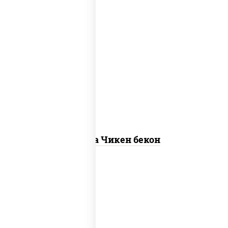
грудка куриная, бекон, колбаса
"пепперони", моцарелла для пиццы,
пицца соус (томаты базилик
орегано чеснок), помидоры, соус
"горчичный" (майонез горчица)
Пицца Чикен бекон