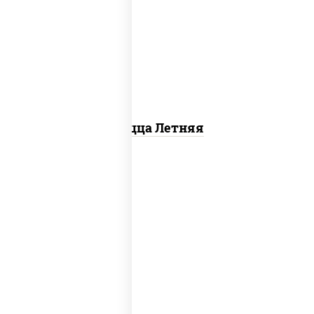
соус "шеф" (майонез соус соевый
зелень чеснок), помидоры, грудка
куриная, огурцы свежие, моцарелла
для пиццы
Пицца Летняя
соус "томатно - горчичный",
моцарелла для пиццы, шампиньоны
св, помидоры, перец болгарский,
говядина, грудка куриная, бекон