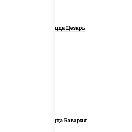
Пицца Цезарь
соус "горчичный" (майонез горчица),
моцарелла для пиццы, колбаса
"пепперони", ветчина, помидоры
Пицца Бавария