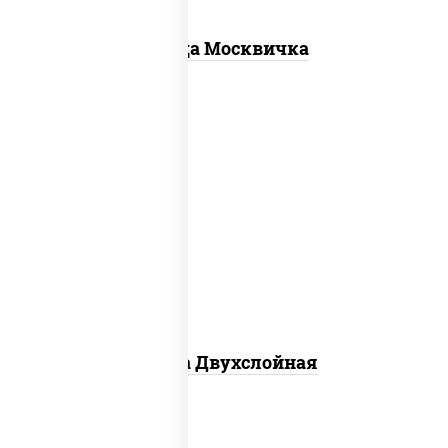
Пицца Москвичка
соус "томатно - горчичный", лук
красный, огурцы маринованные,
ветчина, бекон, моцарелла для
пиццы, помидоры, грудка куриная
Пицца Двухслойная