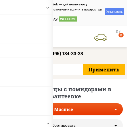
PizzaSushiWok — дай волю вкусу
Скачайте приложение и получите подарок при
Установить
заказе
по промокоду:
WELCOME
0
руб
0
+7 (495) 134-33-33
Мясные пиццы с помидорами в
Ивантеевке
Мясные
Сортировать