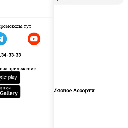
ромокоды тут
пицца соус (томаты базилик
орегано чеснок), моцарелла для
пиццы, помидоры, говядина, свинина,
 134-33-33
грудка куриная, бекон
ное приложение
Пицца Мясное Ассорти