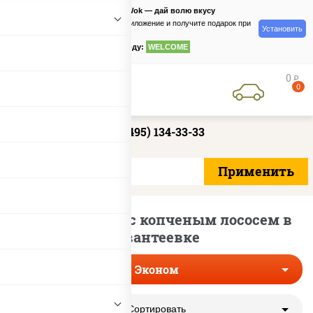
PizzaSushiWok — дай волю вкусу
Скачайте приложение и получите подарок при
Установить
заказе
по промокоду:
WELCOME
0
руб
0
+7 (495) 134-33-33
Эконом роллы с копченым лососем в
Ивантеевке
Эконом
Сортировать