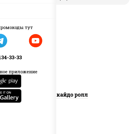
ромокоды тут
рис, нори, сыр сливочный, краб
снежный, лосось копченый, кунжут
 134-33-33
ное приложение
Хоккайдо ролл