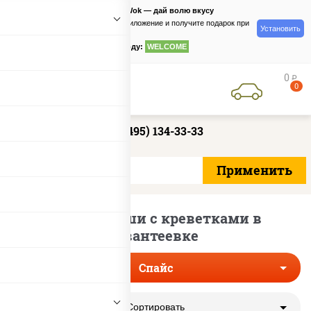
PizzaSushiWok — дай волю вкусу
Скачайте приложение и получите подарок при
Установить
заказе
по промокоду:
WELCOME
0
руб
0
+7 (495) 134-33-33
Острые суши с креветками в
Ивантеевке
Спайс
Сортировать