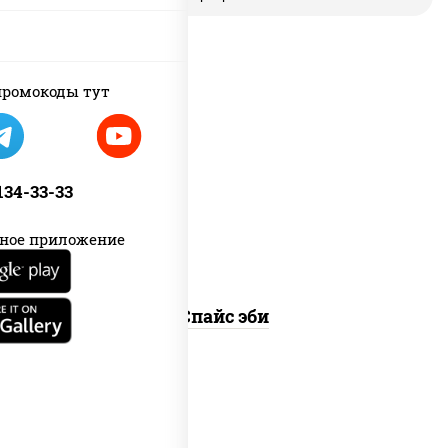
ромокоды тут
рис, нори, креветки, соус "спайс"
(майонез соус чили соус шрирача)
 134-33-33
ное приложение
Спайс эби