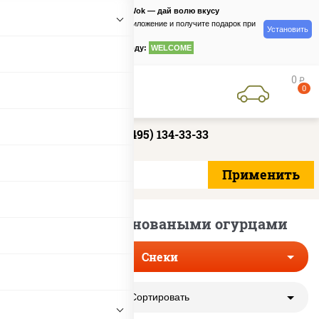
PizzaSushiWok — дай волю вкусу
Скачайте приложение и получите подарок при
Установить
заказе
по промокоду:
WELCOME
0
руб
0
+7 (495) 134-33-33
Снеки с мариноваными огурцами
Снеки
Сортировать