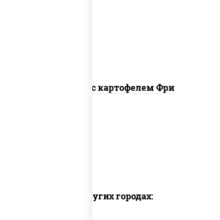
наггетсы куриные, картофель фри,
огурцы маринованные
Наггетсы с картофелем Фри
Доставка в других городах: