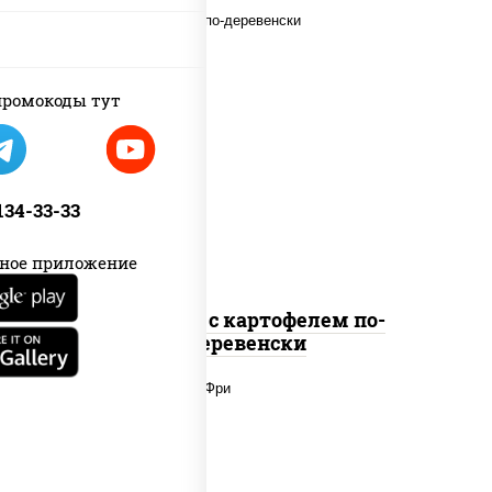
ромокоды тут
наггетсы куриные, дольки
картофеля, огурцы маринованные
 134-33-33
ное приложение
Наггетсы с картофелем по-
деревенски