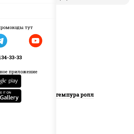
ромокоды тут
нори, краб снежный, сыр сливочный,
икра "масаго", омлет, угорь
копченый, сухари панировочные, соус
 134-33-33
"унаги"
ное приложение
Кани темпура ролл