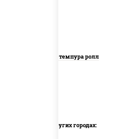
рис, нори, тунец, омлет, соус "спайс"
(майонез соус чили соус шрирача),
сухари панировочные
Тунец темпура ролл
Доставка в других городах: