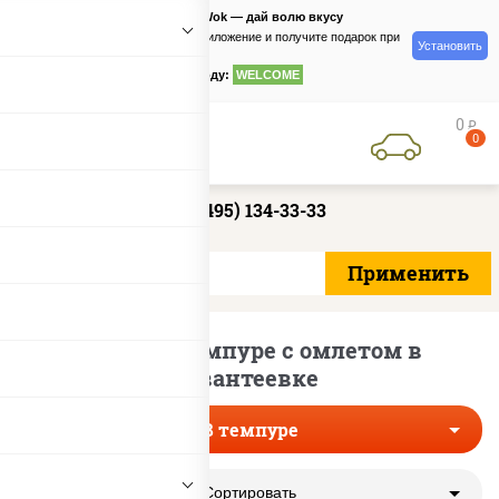
PizzaSushiWok — дай волю вкусу
Скачайте приложение и получите подарок при
Установить
заказе
по промокоду:
WELCOME
0
руб
0
+7 (495) 134-33-33
Роллы в темпуре с омлетом в
Ивантеевке
В темпуре
Сортировать