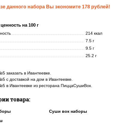
азе данного набора Вы экономите 178 рублей!
ценность на 100 г
нность
214 ккал
7.5 г
9.5 г
25.2 г
5 заказать в Ивантеевке.
5 с доставкой на дом в Ивантеевке.
5 в Ивантеевке из ресторана ПиццаСушиВок.
рии товара:
аборы
Суши вок наборы
уш