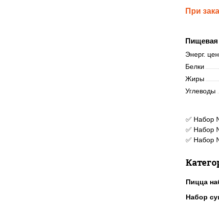
При зак
Пищевая 
Энерг. це
Белки
Жиры
Углеводы
✅ Набор №
✅ Набор №
✅ Набор №
Катего
Пицца н
Набор с