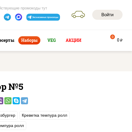
йствующие промокоды тут
Войти
0
0
есерты
Наборы
VEG
АКЦИИ
руб
ор №5
збургер
Креветка темпура ролл
емпура ролл