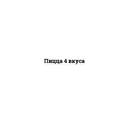
базилик орегано чеснок),
моц
моцарелла для пиццы,
крас
колбаса "пепперони", бекон,
перец "халапеньо", грудка
"х
куриная, помидоры,
о
шампиньоны св, ветчина
Пицца 4 вкуса