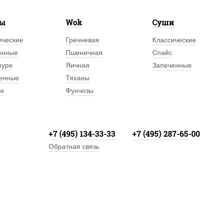
лы
Wok
Суши
ические
Гречневая
Классические
енные
Пшеничная
Спайс
пуре
Яичная
Запеченные
енные
Тяханы
м
Фунчозы
+7 (495) 134-33-33
+7 (495) 287-65-00
Обратная связь