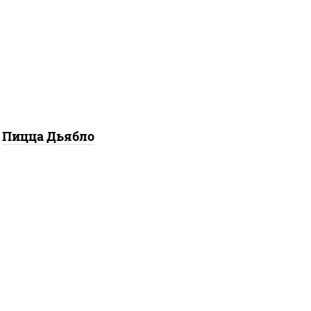
арелла для пиццы, лук
ный, колбаса "салями",
ветчина, перец
алапеньо", помидоры,
гурцы маринованные
Пицца Дьябло