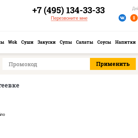
+7 (495) 134-33-33
Де
Перезвоните мне
лы
Wok
Суши
Закуски
Супы
Салаты
Соусы
Напитки
теевке
с "техасский барбекю",