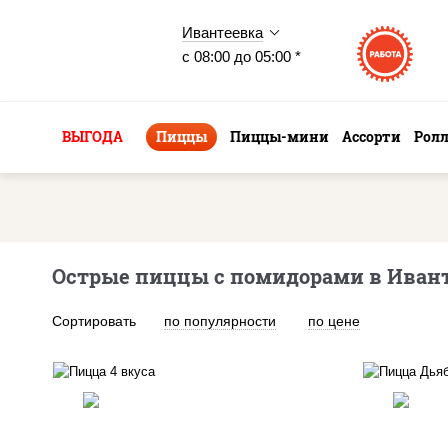
Ивантеевка
с 08:00 до 05:00 *
ВЫГОДА
Пиццы
Пиццы-мини
Ассорти
Рол
Острые пиццы с помидорами в Иван
Сортировать
по популярности
по цене
пицца соус (томаты
соу