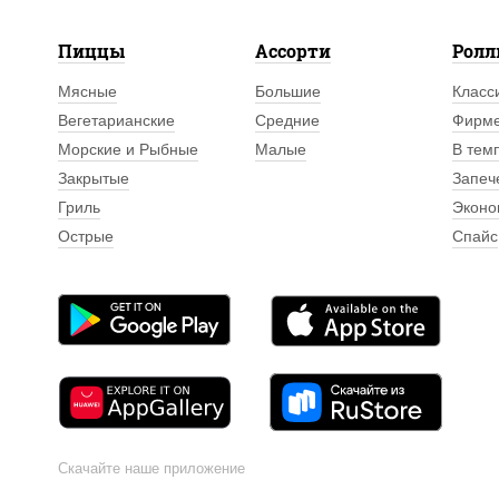
Пиццы
Ассорти
Рол
Мясные
Большие
Класс
Вегетарианские
Средние
Фирм
Морские и Рыбные
Малые
В тем
Закрытые
Запеч
Гриль
Эконо
Острые
Спайс
Скачайте наше приложение