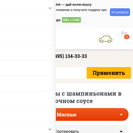
PizzaSushiWok — дай волю вкусу
Скачайте приложение и получите подарок при
Установить
заказе
по промокоду:
WELCOME
0
руб
0
+7 (495) 134-33-33
Мясные пиццы с шампиньонами в
сливочном соусе
Мясные
Сортировать