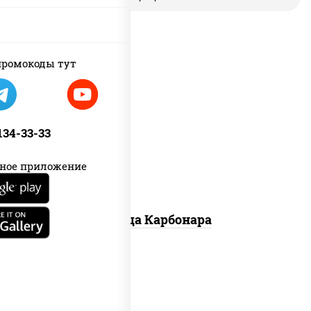
ромокоды тут
грибы шампиньоны в сливочном
соусе, грибы шампиньоны, чеснок,
моцарелла для пиццы, бекон, сыр
 134-33-33
"пармезан"
ное приложение
Пицца Карбонара