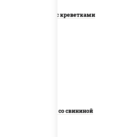
Соба с креветками
масло растительное, свинина,
морковь, лук репчатый, перец
болгарский, кабачки, соус
"чесночный", лапша гречневая
Соба со свининой
пост