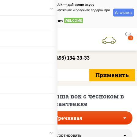
PizzaSushiWok — дай волю вкусу
Скачайте приложение и получите подарок при
Установить
заказе
по промокоду:
WELCOME
0
руб
0
+7 (495) 134-33-33
Гречневая лапша вок с чесноком в
Ивантеевке
Гречневая
Сортировать