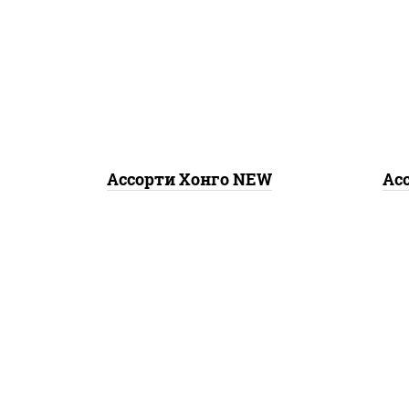
ро
тунец темпура ролл
, сяке
маки, ролл калифорния хит
кал
2, калифорния хит 1
ло
Ассорти Хонго NEW
Ас