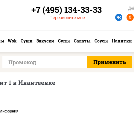
+7 (495) 134-33-33
Де
Перезвоните мне
лы
Wok
Суши
Закуски
Супы
Салаты
Соусы
Напитки
ит 1 в Ивантеевке