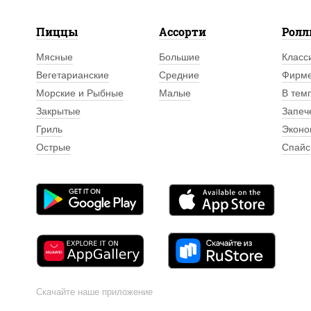
Пиццы
Ассорти
Рол
Мясные
Большие
Класс
Вегетарианские
Средние
Фирм
Морские и Рыбные
Малые
В тем
Закрытые
Запеч
Гриль
Эконо
Острые
Спайс
Скачайте наше приложение