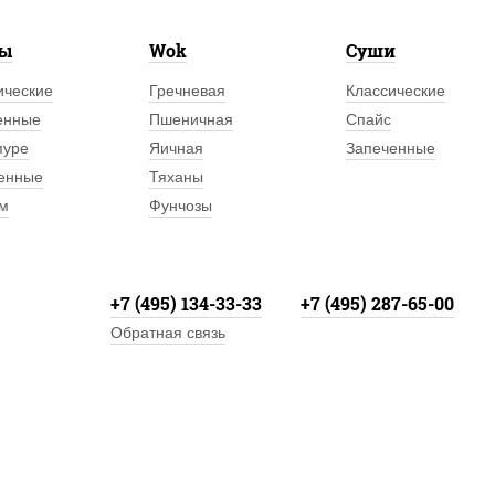
лы
Wok
Суши
ические
Гречневая
Классические
енные
Пшеничная
Спайс
пуре
Яичная
Запеченные
енные
Тяханы
м
Фунчозы
+7 (495) 134-33-33
+7 (495) 287-65-00
Обратная связь